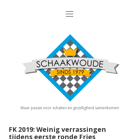
open
Nieuws
menu
Algemene Informatie
open
Schaakvereniging
dropdown
Schaakwoude
menu
Interne Competitie
Privacy Statement
open
dropdown
menu
Competitiereglement
Externe Competitie
open
dropdown
menu
KNSB: Schaakwoude I
Jeugdschaken
KNSB: Schaakwoude II
Eregalerij
Waar passie voor schaken en gezelligheid samenkomen
FSB: Schaakwoude I
Agenda
FK 2019: Weinig verrassingen
tijdens eerste ronde Fries