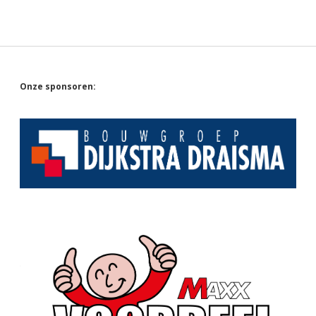
Sidebar
Onze sponsoren: