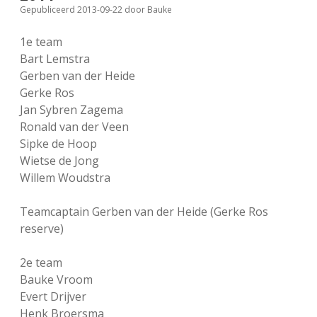
Gepubliceerd 2013-09-22
door
Bauke
FSB: Schaakwoude II
Koppelingen
1e team
FSB: Schaakwoude III
Sponsoren
Bart Lemstra
Gerben van der Heide
Gerke Ros
facebook
instagram
Jan Sybren Zagema
Ronald van der Veen
Sipke de Hoop
Wietse de Jong
Willem Woudstra
Teamcaptain Gerben van der Heide (Gerke Ros
reserve)
2e team
Bauke Vroom
Evert Drijver
Henk Broersma