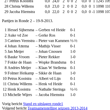
27
Petrus Kooistra
0,0
24,0
2
0
0
2
0,0
0
1
1245
10
28
Christa Willems
0,0
23,0
2
0
0
2
0,0
0
1
1098
11
29
Jacoba Hiemstra
0,0
22,0
2
0
0
2
0,0
0
-1
1098
10
Partijen in Ronde 2 – 19-9-2013.
1
Hessel Sijbersma
–
Gerben vd Heide
0-1
2
Auke vd Zee
–
Gerke Ros
0-1
3
Catrines Veenstra
–
Pieter van Kammen
½-½
4
Johan Attema
–
Mathijs Visser
0-1
5
Jan Meijer
–
Johan Cnossen
1-0
6
Bauke Vroom
–
Pieter Rekker
1-0
7
Fokke de Haan
–
Wopke Brandsma
0-1
8
Andries Meijer
–
Klaas W Stellema
0-1
9
Folmer Heikamp
–
Sikke de Haan
1-0
10
Petrus Kooistra
–
Albert vd Lijn
0-1
11
Christa Willems
–
Henk vd Heide
0-1
12
Henk Kooistra
–
Nathalie Steringa
½-½
13
Michelle Wijers
–
Jacoba Hiemstra
1-0
Vorig bericht
Stand en uitslagen ronde1
Volgend bericht
Teamsamenstelling seizoen 2013-2014