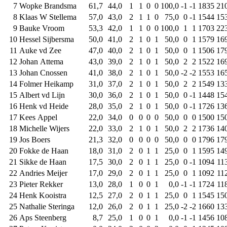
7
Wopke Brandsma
61,7
44,0
1
1
0
0
100,0
-1
-1
1835
21
8
Klaas W Stellema
57,0
43,0
2
1
1
0
75,0
0
-1
1544
15
9
Bauke Vroom
53,3
42,0
1
1
0
0
100,0
1
1
1703
22
10
Hessel Sijbersma
50,0
41,0
2
1
0
1
50,0
0
1
1579
16
11
Auke vd Zee
47,0
40,0
2
1
0
1
50,0
0
1
1506
17
12
Johan Attema
43,0
39,0
2
1
0
1
50,0
2
2
1522
16
13
Johan Cnossen
41,0
38,0
2
1
0
1
50,0
-2
-2
1553
16
14
Folmer Heikamp
31,0
37,0
2
1
0
1
50,0
2
2
1549
13
15
Albert vd Lijn
30,0
36,0
2
1
0
1
50,0
0
-1
1448
15
16
Henk vd Heide
28,0
35,0
2
1
0
1
50,0
0
-1
1726
13
17
Kees Appel
22,0
34,0
0
0
0
0
50,0
0
0
1500
15
18
Michelle Wijers
22,0
33,0
2
1
0
1
50,0
2
2
1736
14
19
Jos Boers
21,3
32,0
0
0
0
0
50,0
0
0
1796
17
20
Fokke de Haan
18,0
31,0
2
0
1
1
25,0
0
1
1595
14
21
Sikke de Haan
17,5
30,0
2
0
1
1
25,0
0
-1
1094
11
22
Andries Meijer
17,0
29,0
2
0
1
1
25,0
0
1
1092
11
23
Pieter Rekker
13,0
28,0
1
0
0
1
0,0
-1
-1
1724
11
24
Henk Kooistra
12,5
27,0
2
0
1
1
25,0
0
1
1545
15
25
Nathalie Steringa
12,0
26,0
2
0
1
1
25,0
-2
-2
1660
13
26
Aps Steenberg
8,7
25,0
1
0
0
1
0,0
-1
-1
1456
10