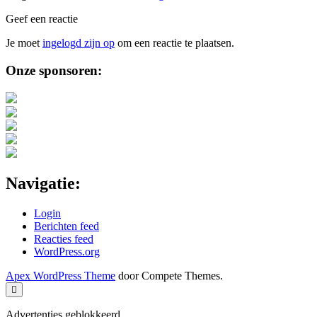
Geef een reactie
Je moet
ingelogd zijn op
om een reactie te plaatsen.
Sidebar
Onze sponsoren:
Navigatie:
Login
Berichten feed
Reacties feed
WordPress.org
Apex WordPress Theme
door Compete Themes.
Scroll
naar
boven
Advertenties geblokkeerd