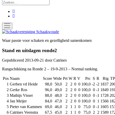
Zoek
facebook
instagram
open
menu
Schaakvereniging
Schaakwoude
Waar passie voor schaken en gezelligheid samenkomen
Stand en uitslagen ronde2
Gepubliceerd 2013-09-21
door
Catrines
Rangschikking na Ronde 2 – 19-9-2013 – Normal ranking.
Pos
Naam
Score
Wrde
Prt
W
R
V
Prc
S
R
Rtg
T
1
Gerben vd Heide
98,0
50,0
2
2
0
0
100,0
-2
-2
1837
20
2
Gerke Ros
96,0
49,0
2
2
0
0
100,0
0
-1
1849
19
3
Mathijs Visser
88,0
48,0
2
2
0
0
100,0
0
-1
1728
20
4
Jan Meijer
84,0
47,0
2
2
0
0
100,0
0
1
1566
18
5
Pieter van Kammen
69,0
46,0
2
1
1
0
75,0
0
-1
1605
15
6
Catrines Veenstra
67,5
45,0
2
1
1
0
75,0
2
2
1589
17