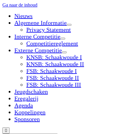
Ga naar de inhoud
Nieuws
Algemene Informatie
open
Privacy Statement
dropdown
Interne Competitie
menu
open
Competitiereglement
dropdown
Externe Competitie
menu
open
KNSB: Schaakwoude I
dropdown
KNSB: Schaakwoude II
menu
FSB: Schaakwoude I
FSB: Schaakwoude II
FSB: Schaakwoude III
Jeugdschaken
Eregalerij
Agenda
Koppelingen
Sponsoren