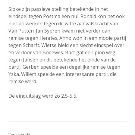
FSB: Schaakwoude II
Koppelingen
Sipke zijn passieve stelling betekende in het
eindspel tegen Postma een nul. Ronald kon het ook
niet bolwerken tegen de witte aanvalskracht van
FSB: Schaakwoude III
Sponsoren
Van Putten. Jan Sybren kwam niet verder dan
remise tegen Henries. Anno won in een mooie partij
facebook
instagram
tegen Scharft. Wietse hield een slecht eindspel over
en verloor van Bodewes. Bart gaf een pion weg
tegen Jansen en dit betekende het einde van de
partij. Gerben speelde een degelijke remise tegen
Yska. Willem speelde een interessante partij, die
remise werd.
De einduitslag werd zo 2,5-5,5.
Vorig bericht