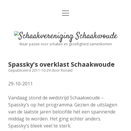
open
Nieuws
menu
Algemene Informatie
open
Schaakvereniging
dropdown
Schaakwoude
menu
Waar passie voor schaken en gezelligheid samenkomen
Interne Competitie
Privacy Statement
open
dropdown
menu
Spassky’s overklast Schaakwoude
Competitiereglement
Externe Competitie
open
Gepubliceerd 2011-10-29
door
Ronald
dropdown
menu
29-10-2011
KNSB: Schaakwoude I
Jeugdschaken
Vandaag stond de wedstrijd Schaakwoude –
KNSB: Schaakwoude II
Eregalerij
Spassky’s op het programma. Gezien de uitslagen
van de laatste jaren beloofde het een spannende
middag te worden. Het ging echter anders.
FSB: Schaakwoude I
Agenda
Spassky’s bleek veel te sterk.