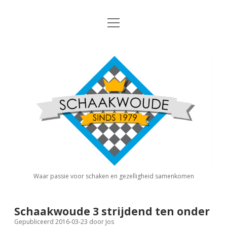
open
Nieuws
menu
Algemene Informatie
open
Schaakvereniging
dropdown
Schaakwoude
menu
Interne Competitie
Privacy Statement
open
dropdown
menu
Competitiereglement
Externe Competitie
open
dropdown
menu
KNSB: Schaakwoude I
Jeugdschaken
KNSB: Schaakwoude II
Eregalerij
Waar passie voor schaken en gezelligheid samenkomen
FSB: Schaakwoude I
Agenda
Schaakwoude 3 strijdend ten onder
Gepubliceerd 2016-03-23
door
Jos