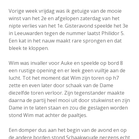
FSB: Schaakwoude II
Koppelingen
Vorige week vrijdag was ik getuige van de mooie
winst van het 2e en afgelopen zaterdag van het
FSB: Schaakwoude III
Sponsoren
nipte verlies van het 1e. Gisteravond speelde het 3e
in Leeuwarden tegen de nummer laatst Philidor 5.
Een kat in het nauw maakt rare sprongen en dat
facebook
instagram
bleek te kloppen.
Wim was invaller voor Auke en speelde op bord 8
een rustige opening en er leek geen vuiltje aan de
lucht. Tot het moment dat Wim zijn toren op h7
zette en even later door schaak van de Dame
diezelfde toren verloor. Zijn tegenstander maakte
daarna de partij heel mooi uit door stukwinst en zijn
Dame in te laten staan en zou die geslagen worden
stond Wim mat achter de paaltjes.
Een domper dus aan het begin van de avond en op
de andere borden stond Schaakwoude nergens echt