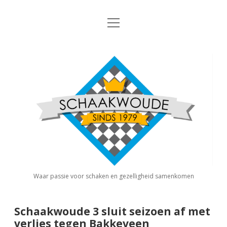
open
Nieuws
menu
Algemene Informatie
open
Schaakvereniging
dropdown
Schaakwoude
menu
Interne Competitie
Privacy Statement
open
dropdown
menu
Competitiereglement
Externe Competitie
open
dropdown
menu
KNSB: Schaakwoude I
Jeugdschaken
KNSB: Schaakwoude II
Eregalerij
Waar passie voor schaken en gezelligheid samenkomen
FSB: Schaakwoude I
Agenda
Schaakwoude 3 sluit seizoen af met
verlies tegen Bakkeveen