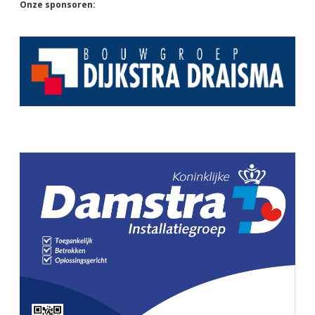
Sidebar
Onze sponsoren: