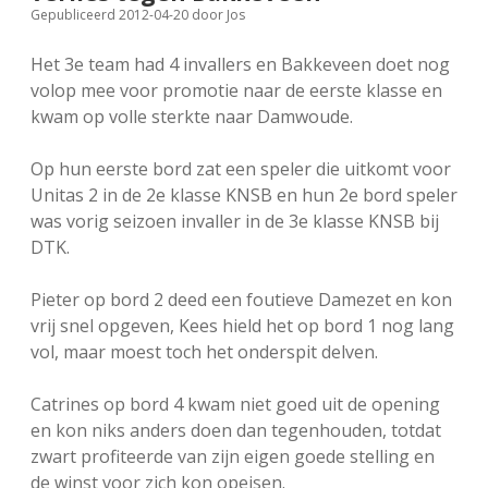
Gepubliceerd 2012-04-20
door
Jos
FSB: Schaakwoude II
Koppelingen
Het 3e team had 4 invallers en Bakkeveen doet nog
FSB: Schaakwoude III
Sponsoren
volop mee voor promotie naar de eerste klasse en
kwam op volle sterkte naar Damwoude.
facebook
instagram
Op hun eerste bord zat een speler die uitkomt voor
Unitas 2 in de 2e klasse KNSB en hun 2e bord speler
was vorig seizoen invaller in de 3e klasse KNSB bij
DTK.
Pieter op bord 2 deed een foutieve Damezet en kon
vrij snel opgeven, Kees hield het op bord 1 nog lang
vol, maar moest toch het onderspit delven.
Catrines op bord 4 kwam niet goed uit de opening
en kon niks anders doen dan tegenhouden, totdat
zwart profiteerde van zijn eigen goede stelling en
de winst voor zich kon opeisen.