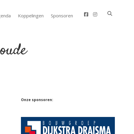
facebook
instagram
genda
Koppelingen
Sponsoren
Sidebar
Onze sponsoren: