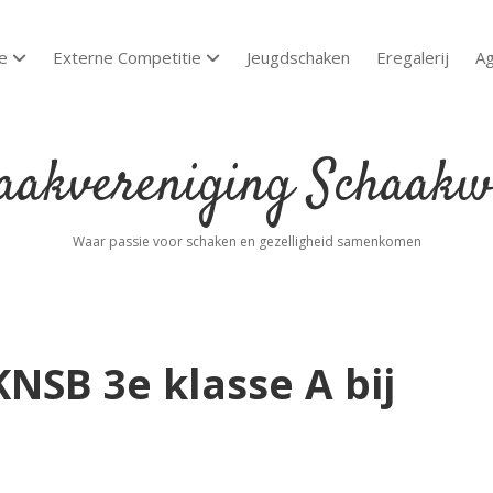
e
Externe Competitie
Jeugdschaken
Eregalerij
A
open dropdown menu
open dropdown menu
akvereniging
aakwoude
Waar passie voor schaken en gezelligheid samenkomen
NSB 3e klasse A bij