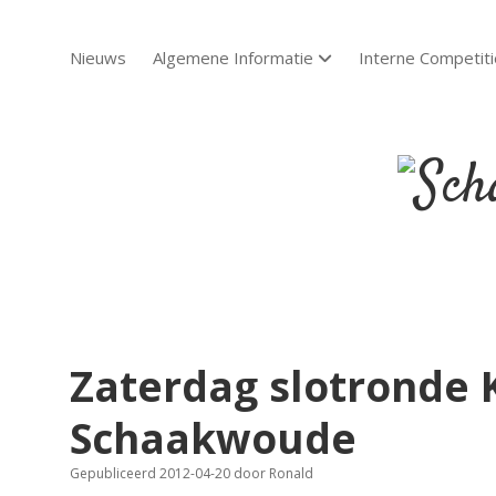
Nieuws
Algemene Informatie
Interne Competiti
open dropdown menu
Scha
Sch
Zaterdag slotronde K
Schaakwoude
Gepubliceerd 2012-04-20
door
Ronald