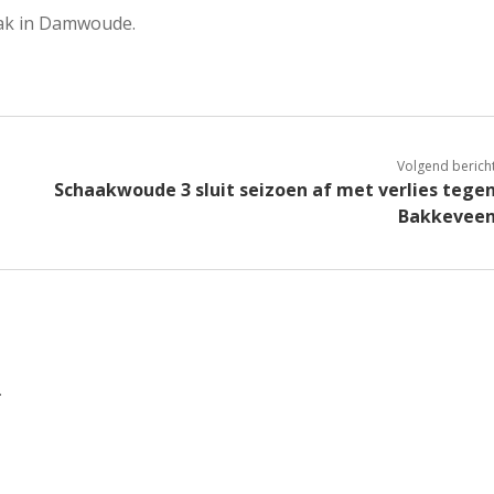
lak in Damwoude.
Volgend berich
Schaakwoude 3 sluit seizoen af met verlies tege
Bakkevee
.