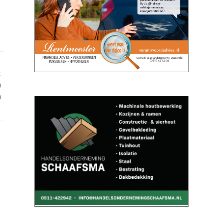
t
n
n