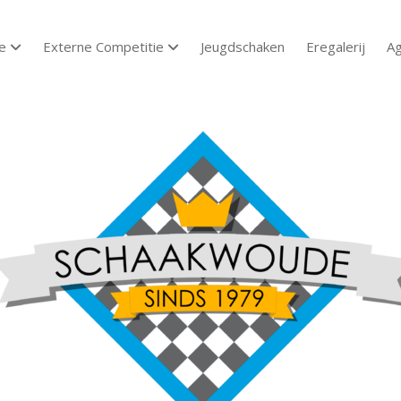
e
Externe Competitie
Jeugdschaken
Eregalerij
A
open dropdown menu
open dropdown menu
aakvereniging
aakwoude