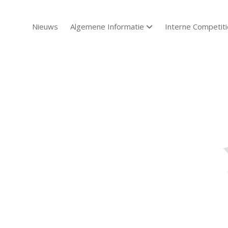
Nieuws
Algemene Informatie
Interne Competiti
open dropdown menu
Sch
Sch