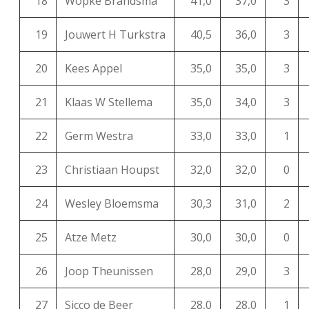
18
Wopke Brandsma
41,0
37,0
3
19
Jouwert H Turkstra
40,5
36,0
3
20
Kees Appel
35,0
35,0
3
21
Klaas W Stellema
35,0
34,0
3
22
Germ Westra
33,0
33,0
1
23
Christiaan Houpst
32,0
32,0
0
24
Wesley Bloemsma
30,3
31,0
2
25
Atze Metz
30,0
30,0
0
26
Joop Theunissen
28,0
29,0
3
27
Sicco de Beer
28,0
28,0
1