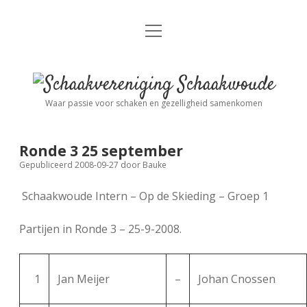
open
Nieuws
menu
Algemene Informatie
open
Schaakvereniging
dropdown
Schaakwoude
menu
Waar passie voor schaken en gezelligheid samenkomen
Interne Competitie
Privacy Statement
open
dropdown
menu
Ronde 3 25 september
Competitiereglement
Externe Competitie
open
Gepubliceerd 2008-09-27
door
Bauke
dropdown
menu
Schaakwoude Intern – Op de Skieding – Groep 1
KNSB: Schaakwoude I
Jeugdschaken
Partijen in Ronde 3 – 25-9-2008.
KNSB: Schaakwoude II
Eregalerij
1
Jan Meijer
–
Johan Cnossen
FSB: Schaakwoude I
Agenda