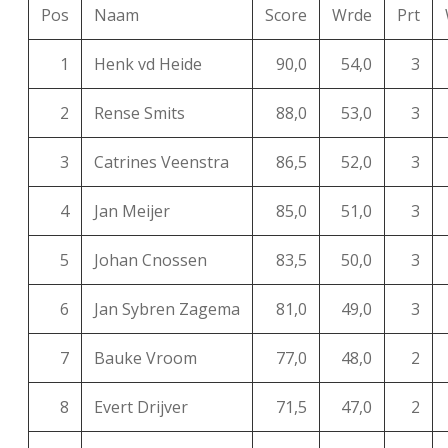
Pos
Naam
Score
Wrde
Prt
1
Henk vd Heide
90,0
54,0
3
2
Rense Smits
88,0
53,0
3
3
Catrines Veenstra
86,5
52,0
3
4
Jan Meijer
85,0
51,0
3
5
Johan Cnossen
83,5
50,0
3
6
Jan Sybren Zagema
81,0
49,0
3
7
Bauke Vroom
77,0
48,0
2
8
Evert Drijver
71,5
47,0
2