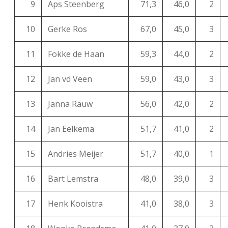
9
Aps Steenberg
71,3
46,0
2
10
Gerke Ros
67,0
45,0
3
11
Fokke de Haan
59,3
44,0
2
12
Jan vd Veen
59,0
43,0
3
13
Janna Rauw
56,0
42,0
2
14
Jan Eelkema
51,7
41,0
2
15
Andries Meijer
51,7
40,0
1
16
Bart Lemstra
48,0
39,0
3
17
Henk Kooistra
41,0
38,0
3