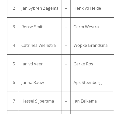
FSB: Schaakwoude II
Koppelingen
2
Jan Sybren Zagema
–
Henk vd Heide
FSB: Schaakwoude III
Sponsoren
3
Rense Smits
–
Germ Westra
facebook
instagram
4
Catrines Veenstra
–
Wopke Brandsma
5
Jan vd Veen
–
Gerke Ros
6
Janna Rauw
–
Aps Steenberg
7
Hessel Sijbersma
–
Jan Eelkema