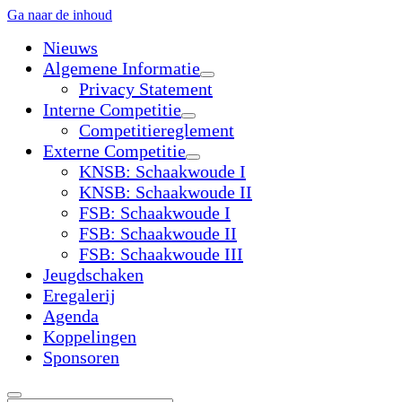
Ga naar de inhoud
Nieuws
Algemene Informatie
open
Privacy Statement
dropdown
Interne Competitie
menu
open
Competitiereglement
dropdown
Externe Competitie
menu
open
KNSB: Schaakwoude I
dropdown
KNSB: Schaakwoude II
menu
FSB: Schaakwoude I
FSB: Schaakwoude II
FSB: Schaakwoude III
Jeugdschaken
Eregalerij
Agenda
Koppelingen
Sponsoren