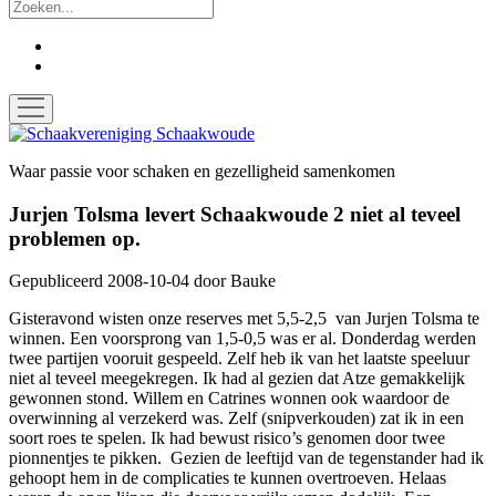
Zoek
facebook
instagram
open
menu
Schaakvereniging
Schaakwoude
Waar passie voor schaken en gezelligheid samenkomen
Jurjen Tolsma levert Schaakwoude 2 niet al teveel
problemen op.
Gepubliceerd 2008-10-04
door
Bauke
Gisteravond wisten onze reserves met 5,5-2,5 van Jurjen Tolsma te
winnen. Een voorsprong van 1,5-0,5 was er al. Donderdag werden
twee partijen vooruit gespeeld. Zelf heb ik van het laatste speeluur
niet al teveel meegekregen. Ik had al gezien dat Atze gemakkelijk
gewonnen stond. Willem en Catrines wonnen ook waardoor de
overwinning al verzekerd was. Zelf (snipverkouden) zat ik in een
soort roes te spelen. Ik had bewust risico’s genomen door twee
pionnentjes te pikken. Gezien de leeftijd van de tegenstander had ik
gehoopt hem in de complicaties te kunnen overtroeven. Helaas