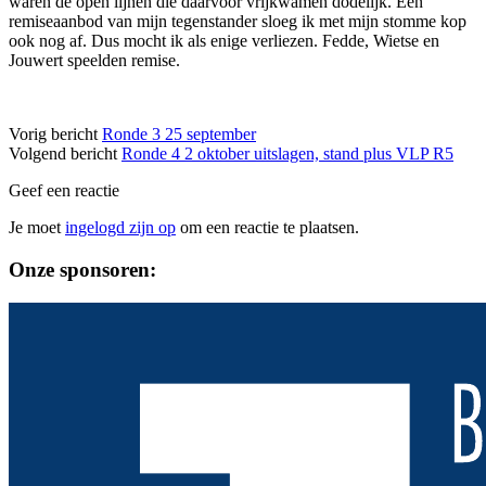
waren de open lijnen die daarvoor vrijkwamen dodelijk. Een
remiseaanbod van mijn tegenstander sloeg ik met mijn stomme kop
ook nog af. Dus mocht ik als enige verliezen. Fedde, Wietse en
Jouwert speelden remise.
Vorig bericht
Ronde 3 25 september
Volgend bericht
Ronde 4 2 oktober uitslagen, stand plus VLP R5
Geef een reactie
Je moet
ingelogd zijn op
om een reactie te plaatsen.
Sidebar
Onze sponsoren: