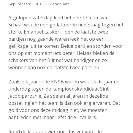
Gepubliceerd 2010-11-21
door
Bart
FSB: Schaakwoude II
Koppelingen
Afgelopen zaterdag leed het eerste team van
FSB: Schaakwoude III
Sponsoren
Schaakwoude een geflatteerde nederlaag tegen het
sterke Emanuel Lasker. Toen de laatste twee
partijen nog gaande waren leek het op een
facebook
instagram
gelijkspel uit te komen. Beide partijen stonden voor
ons op dat moment iets beter. Helaas bleken de
schakers van het Bilt net wat handiger en ze
wonnen dan ook de laatste twee partijen.
Zoals elk jaar in de KNSB waren we ook dit jaar de
underdog tegen de kampioenskandidaat Sint
Jacobiparochie. Ze spelen al jaren in dezelfde
opstelling en het team is dan ook erg ervaren. Dat
gold voor ons deze middag niet, we moesten
aantreden met maar liefst drie invallers.
Rond de klok van vier uur, dus ver voor de