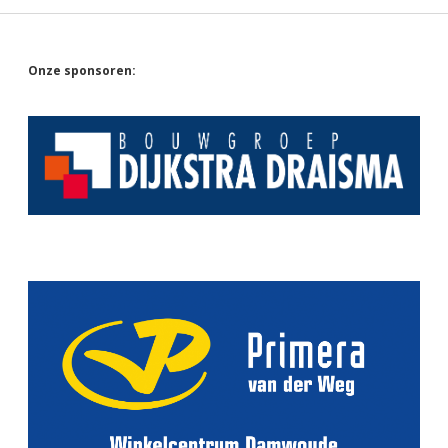
Sidebar
Onze sponsoren: