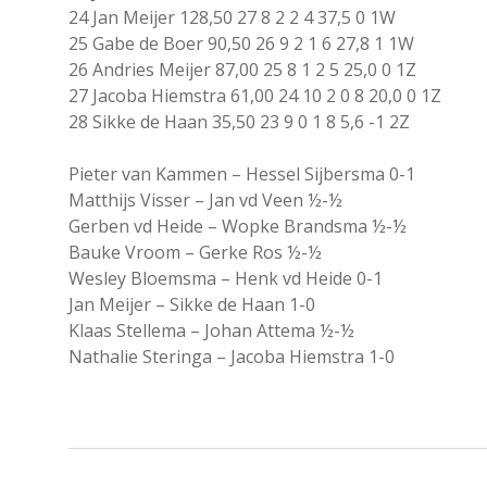
24 Jan Meijer 128,50 27 8 2 2 4 37,5 0 1W
25 Gabe de Boer 90,50 26 9 2 1 6 27,8 1 1W
26 Andries Meijer 87,00 25 8 1 2 5 25,0 0 1Z
27 Jacoba Hiemstra 61,00 24 10 2 0 8 20,0 0 1Z
28 Sikke de Haan 35,50 23 9 0 1 8 5,6 -1 2Z
Pieter van Kammen – Hessel Sijbersma 0-1
Matthijs Visser – Jan vd Veen ½-½
Gerben vd Heide – Wopke Brandsma ½-½
Bauke Vroom – Gerke Ros ½-½
Wesley Bloemsma – Henk vd Heide 0-1
Jan Meijer – Sikke de Haan 1-0
Klaas Stellema – Johan Attema ½-½
Nathalie Steringa – Jacoba Hiemstra 1-0