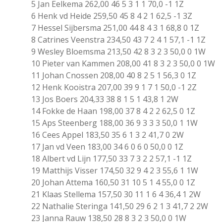
5 Jan Eelkema 262,00 46 5 3 1 1 70,0 -1 1Z
6 Henk vd Heide 259,50 45 8 4 2 1 62,5 -1 3Z
7 Hessel Sijbersma 251,00 44 8 4 3 1 68,8 0 1Z
8 Catrines Veenstra 234,50 43 7 2 4 1 57,1 -1 1Z
9 Wesley Bloemsma 213,50 42 8 3 2 3 50,0 0 1W
10 Pieter van Kammen 208,00 41 8 3 2 3 50,0 0 1W
11 Johan Cnossen 208,00 40 8 2 5 1 56,3 0 1Z
12 Henk Kooistra 207,00 39 9 1 7 1 50,0 -1 2Z
13 Jos Boers 204,33 38 8 1 5 1 43,8 1 2W
14 Fokke de Haan 198,00 37 8 4 2 2 62,5 0 1Z
15 Aps Steenberg 188,00 36 9 3 3 3 50,0 1 1W
16 Cees Appel 183,50 35 6 1 3 2 41,7 0 2W
17 Jan vd Veen 183,00 34 6 0 6 0 50,0 0 1Z
18 Albert vd Lijn 177,50 33 7 3 2 2 57,1 -1 1Z
19 Matthijs Visser 174,50 32 9 4 2 3 55,6 1 1W
20 Johan Attema 160,50 31 10 5 1 4 55,0 0 1Z
21 Klaas Stellema 157,50 30 11 1 6 4 36,4 1 2W
22 Nathalie Steringa 141,50 29 6 2 1 3 41,7 2 2W
23 Janna Rauw 138,50 28 8 3 2 3 50,0 0 1W