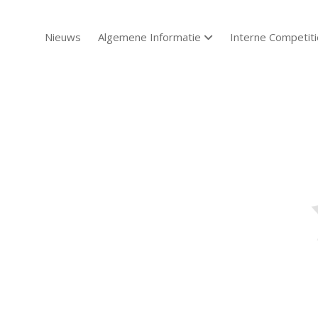
Nieuws
Algemene Informatie
Interne Competiti
open dropdown menu
Sch
Sch