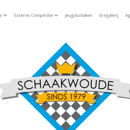
e
Externe Competitie
Jeugdschaken
Eregalerij
A
open dropdown menu
open dropdown menu
aakvereniging
aakwoude