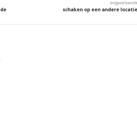
Volgend berich
ude
schaken op een andere locati
.