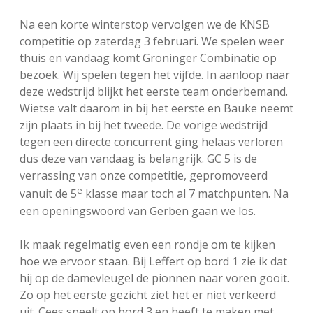
FSB: Schaakwoude II
Koppelingen
Na een korte winterstop vervolgen we de KNSB
competitie op zaterdag 3 februari. We spelen weer
FSB: Schaakwoude III
Sponsoren
thuis en vandaag komt Groninger Combinatie op
bezoek. Wij spelen tegen het vijfde. In aanloop naar
deze wedstrijd blijkt het eerste team onderbemand.
facebook
instagram
Wietse valt daarom in bij het eerste en Bauke neemt
zijn plaats in bij het tweede. De vorige wedstrijd
tegen een directe concurrent ging helaas verloren
dus deze van vandaag is belangrijk. GC 5 is de
verrassing van onze competitie, gepromoveerd
e
vanuit de 5
klasse maar toch al 7 matchpunten. Na
een openingswoord van Gerben gaan we los.
Ik maak regelmatig even een rondje om te kijken
hoe we ervoor staan. Bij Leffert op bord 1 zie ik dat
hij op de damevleugel de pionnen naar voren gooit.
Zo op het eerste gezicht ziet het er niet verkeerd
uit. Cees speelt op bord 3 en heeft te maken met