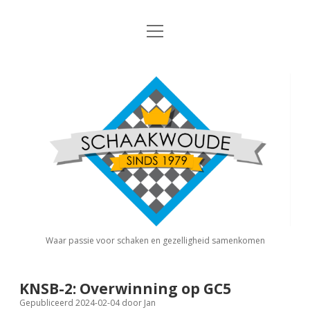
open
Nieuws
menu
Algemene Informatie
open
Schaakvereniging
dropdown
Schaakwoude
menu
Interne Competitie
Privacy Statement
open
dropdown
menu
Competitiereglement
Externe Competitie
open
dropdown
menu
KNSB: Schaakwoude I
Jeugdschaken
KNSB: Schaakwoude II
Eregalerij
Waar passie voor schaken en gezelligheid samenkomen
FSB: Schaakwoude I
Agenda
KNSB-2: Overwinning op GC5
Gepubliceerd 2024-02-04
door
Jan