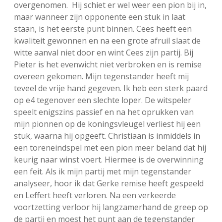
overgenomen. Hij schiet er wel weer een pion bij in,
maar wanneer zijn opponente een stuk in laat
staan, is het eerste punt binnen. Cees heeft een
kwaliteit gewonnen en na een grote afruil slaat de
witte aanval niet door en wint Cees zijn partij. Bij
Pieter is het evenwicht niet verbroken en is remise
overeen gekomen. Mijn tegenstander heeft mij
teveel de vrije hand gegeven. Ik heb een sterk paard
op e4 tegenover een slechte loper. De witspeler
speelt enigszins passief en na het oprukken van
mijn pionnen op de koningsvleugel verliest hij een
stuk, waarna hij opgeeft. Christiaan is inmiddels in
een toreneindspel met een pion meer beland dat hij
keurig naar winst voert. Hiermee is de overwinning
een feit. Als ik mijn partij met mijn tegenstander
analyseer, hoor ik dat Gerke remise heeft gespeeld
en Leffert heeft verloren. Na een verkeerde
voortzetting verloor hij langzamerhand de greep op
de partij en moest het punt aan de tegenstander