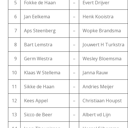
5
Fokke de Haan
–
Evert Drijver
6
Jan Eelkema
–
Henk Kooistra
7
Aps Steenberg
–
Wopke Brandsma
8
Bart Lemstra
–
Jouwert H Turkstra
9
Germ Westra
–
Wesley Bloemsma
10
Klaas W Stellema
–
Janna Rauw
11
Sikke de Haan
–
Andries Meijer
12
Kees Appel
–
Christiaan Houpst
13
Sicco de Beer
–
Albert vd Lijn