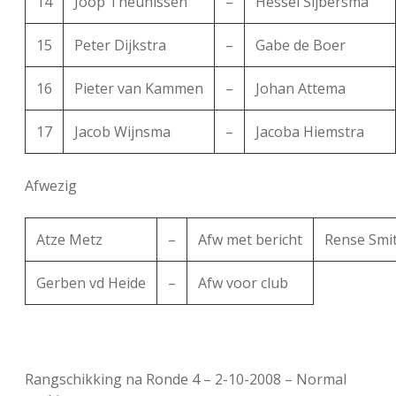
14
Joop Theunissen
–
Hessel Sijbersma
15
Peter Dijkstra
–
Gabe de Boer
16
Pieter van Kammen
–
Johan Attema
17
Jacob Wijnsma
–
Jacoba Hiemstra
Afwezig
Atze Metz
–
Afw met bericht
Rense Smi
Gerben vd Heide
–
Afw voor club
Rangschikking na Ronde 4 – 2-10-2008 – Normal