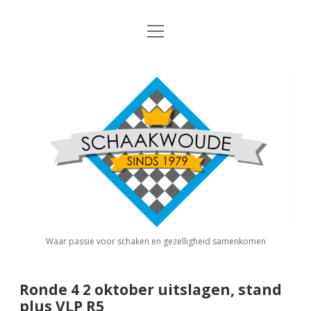
open
Nieuws
menu
Algemene Informatie
open
Schaakvereniging
dropdown
Schaakwoude
menu
Interne Competitie
Privacy Statement
open
dropdown
menu
Competitiereglement
Externe Competitie
open
dropdown
menu
KNSB: Schaakwoude I
Jeugdschaken
KNSB: Schaakwoude II
Eregalerij
Waar passie voor schaken en gezelligheid samenkomen
FSB: Schaakwoude I
Agenda
Ronde 4 2 oktober uitslagen, stand
plus VLP R5