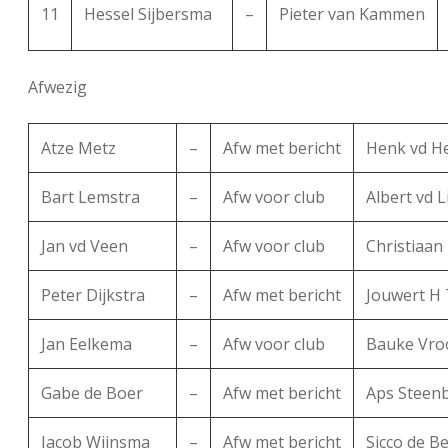
11
Hessel Sijbersma
–
Pieter van Kammen
Afwezig
Atze Metz
–
Afw met bericht
Henk vd H
Bart Lemstra
–
Afw voor club
Albert vd L
Jan vd Veen
–
Afw voor club
Christiaan
Peter Dijkstra
–
Afw met bericht
Jouwert H 
Jan Eelkema
–
Afw voor club
Bauke Vr
Gabe de Boer
–
Afw met bericht
Aps Steen
Jacob Wijnsma
–
Afw met bericht
Sicco de B