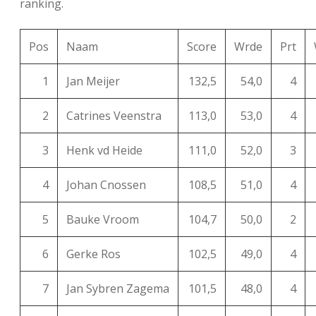
ranking.
Pos
Naam
Score
Wrde
Prt
1
Jan Meijer
132,5
54,0
4
2
Catrines Veenstra
113,0
53,0
4
3
Henk vd Heide
111,0
52,0
3
4
Johan Cnossen
108,5
51,0
4
5
Bauke Vroom
104,7
50,0
2
6
Gerke Ros
102,5
49,0
4
7
Jan Sybren Zagema
101,5
48,0
4