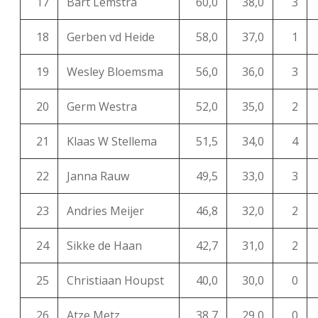
17
Bart Lemstra
60,0
38,0
3
18
Gerben vd Heide
58,0
37,0
1
19
Wesley Bloemsma
56,0
36,0
3
20
Germ Westra
52,0
35,0
2
21
Klaas W Stellema
51,5
34,0
4
22
Janna Rauw
49,5
33,0
3
23
Andries Meijer
46,8
32,0
2
24
Sikke de Haan
42,7
31,0
2
25
Christiaan Houpst
40,0
30,0
0
26
Atze Metz
38,7
29,0
0