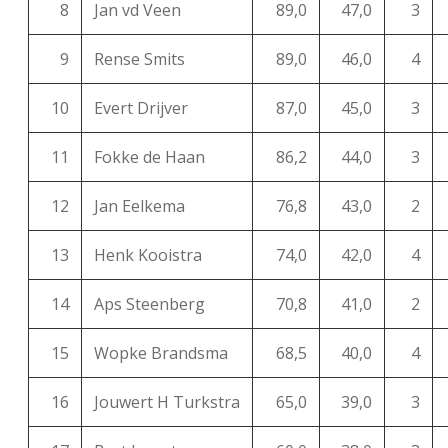
8
Jan vd Veen
89,0
47,0
3
9
Rense Smits
89,0
46,0
4
10
Evert Drijver
87,0
45,0
3
11
Fokke de Haan
86,2
44,0
3
12
Jan Eelkema
76,8
43,0
2
13
Henk Kooistra
74,0
42,0
4
14
Aps Steenberg
70,8
41,0
2
15
Wopke Brandsma
68,5
40,0
4
16
Jouwert H Turkstra
65,0
39,0
3