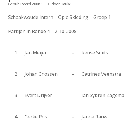
Gepubliceerd 2008-10-05
door
Bauke
FSB: Schaakwoude II
Koppelingen
Schaakwoude Intern – Op e Skieding – Groep 1
FSB: Schaakwoude III
Sponsoren
Partijen in Ronde 4 – 2-10-2008.
facebook
instagram
1
Jan Meijer
–
Rense Smits
2
Johan Cnossen
–
Catrines Veenstra
3
Evert Drijver
–
Jan Sybren Zagema
4
Gerke Ros
–
Janna Rauw