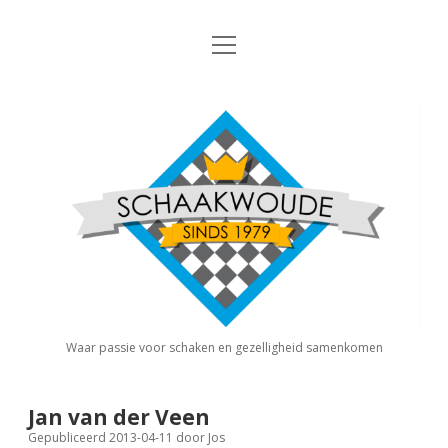
open
Nieuws
menu
Algemene Informatie
open
Schaakvereniging
dropdown
Schaakwoude
menu
Interne Competitie
Privacy Statement
open
dropdown
menu
Competitiereglement
Externe Competitie
open
dropdown
menu
KNSB: Schaakwoude I
Jeugdschaken
KNSB: Schaakwoude II
Eregalerij
Waar passie voor schaken en gezelligheid samenkomen
FSB: Schaakwoude I
Agenda
Jan van der Veen
Gepubliceerd 2013-04-11
door
Jos