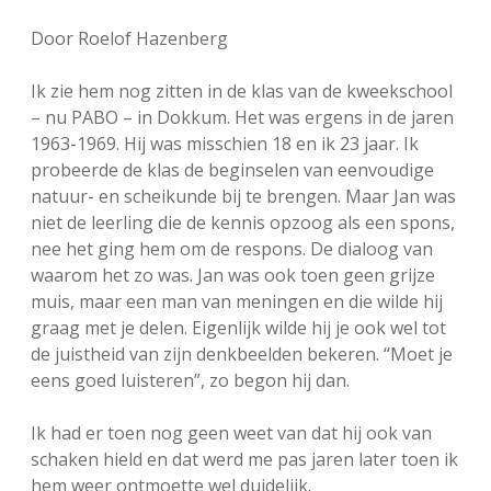
FSB: Schaakwoude II
Koppelingen
Door Roelof Hazenberg
FSB: Schaakwoude III
Sponsoren
Ik zie hem nog zitten in de klas van de kweekschool
– nu PABO – in Dokkum. Het was ergens in de jaren
1963-1969. Hij was misschien 18 en ik 23 jaar. Ik
facebook
instagram
probeerde de klas de beginselen van eenvoudige
natuur- en scheikunde bij te brengen. Maar Jan was
niet de leerling die de kennis opzoog als een spons,
nee het ging hem om de respons. De dialoog van
waarom het zo was. Jan was ook toen geen grijze
muis, maar een man van meningen en die wilde hij
graag met je delen. Eigenlijk wilde hij je ook wel tot
de juistheid van zijn denkbeelden bekeren. “Moet je
eens goed luisteren”, zo begon hij dan.
Ik had er toen nog geen weet van dat hij ook van
schaken hield en dat werd me pas jaren later toen ik
hem weer ontmoette wel duidelijk.