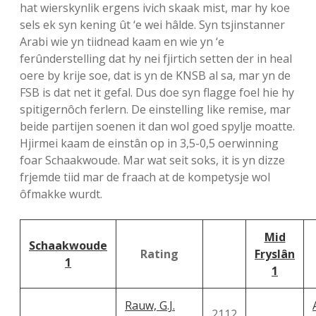
hat wierskynlik ergens ivich skaak mist, mar hy koe
sels ek syn kening ût ‘e wei hâlde. Syn tsjinstanner
Arabi wie yn tiidnead kaam en wie yn ‘e
ferûnderstelling dat hy nei fjirtich setten der in heal
oere by krije soe, dat is yn de KNSB al sa, mar yn de
FSB is dat net it gefal. Dus doe syn flagge foel hie hy
spitigernôch ferlern. De einstelling like remise, mar
beide partijen soenen it dan wol goed spylje moatte.
Hjirmei kaam de einstân op in 3,5-0,5 oerwinning
foar Schaakwoude. Mar wat seit soks, it is yn dizze
frjemde tiid mar de fraach at de kompetysje wol
ôfmakke wurdt.
Mid
Schaakwoude
Rating
Fryslân
1
1
Rauw, G.J.
2112