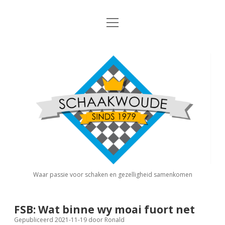
open
Nieuws
menu
Algemene Informatie
open
Schaakvereniging
dropdown
Schaakwoude
menu
Interne Competitie
Privacy Statement
open
dropdown
menu
Competitiereglement
Externe Competitie
open
dropdown
menu
KNSB: Schaakwoude I
Jeugdschaken
KNSB: Schaakwoude II
Eregalerij
Waar passie voor schaken en gezelligheid samenkomen
FSB: Schaakwoude I
Agenda
FSB: Wat binne wy moai fuort net
Gepubliceerd 2021-11-19
door
Ronald