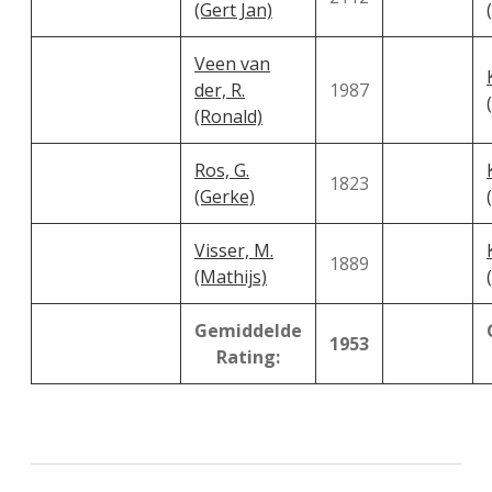
(Gert Jan)
Veen van
der, R.
1987
(Ronald)
Ros, G.
1823
(Gerke)
Visser, M.
1889
(Mathijs)
Gemiddelde
1953
Rating: