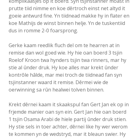
komplikaasjes op it boerd. Syn tsjinstanner moast in
prutte tiid nimme en koe dêrtroch einst net altyd it
goeie antwurd fine. Yn tiidnead makke hy in flater en
koe Mathijs de winst binnen helje. Yn de tuskentiid
dus in romme 2-0 foarsprong.
Gerke kaam reedlik fluch del om te hearren at in
remise dan wol goed wie. Hy hie oan boerd 3 tsjin
Roelof Kroon twa hynders tsjin twa rinners, mar hy
stie al ûnder druk. Hy koe alles mar krekt ûnder
kontrôle hâlde, mar mei troch de tiidnead fan syn
tsjinstanner waard it remise. Dêrmei wie de
oerwinning sa rûn healwei tolven binnen.
Krekt dêrnei kaam it skaakspul fan Gert Jan ek op in
frjemde manier oan syn ein. Gert Jan hie oan boerd
1 tsjin Osama Arabi de hiele partij ûnder druk stien.
Hy stie sels in toer achter, dêrnei like hy wer werom
te kommen yn de wedstryd, mar it bleaun swier. Hy