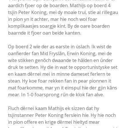
aardich fjoer op de boarden. Mathijs op boerd 4
tsjin Peter Koning, mei dy moaie trui, stie al rillegau
in pion yn it achter, mar hie noch wol foar
komplikaasjes soargje kint. By de oare boarden
baarnde it fjoer oan beide kanten.
Op boerd 2 wie der as earste in úslach. Ik wist de
oanfierder fan Mid Fryslân, Erwin Koning, mei de
wite stikken genôch dwaande te hâlden en ûnder
druk te setten. Hy die in wat te opportunistyske set
en kaam dêrnei mei in minne dameset ferlern te
stean. Hy koe foar rekken fan in pear pionnen it
mat foarkomme, mar yn it einspul hie der gjin kâns
mear. In 1-0 foarsprong rûn de klok fan alve.
Fluch dêrnei kaam Mathijs ek sizzen dat hy
tsjinstanner Peter Koning ferslein hie. Hy hie noch
in pion offere en krige dêrmei hieltyd mear