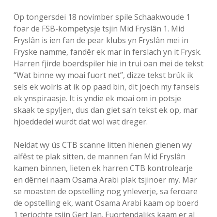
FSB: Schaakwoude II
Koppelingen
Op tongersdei 18 novimber spile Schaakwoude 1
foar de FSB-kompetysje tsjin Mid Fryslân 1. Mid
FSB: Schaakwoude III
Sponsoren
Fryslân is ien fan de pear klubs yn Fryslân mei in
Fryske namme, fandêr ek mar in ferslach yn it Frysk.
Harren fjirde boerdspiler hie in trui oan mei de tekst
facebook
instagram
“Wat binne wy moai fuort net”, dizze tekst brûk ik
sels ek wolris at ik op paad bin, dit joech my fansels
ek ynspiraasje. It is yndie ek moai om in potsje
skaak te spyljen, dus dan giet sa’n tekst ek op, mar
hjoeddedei wurdt dat wol wat dreger.
Neidat wy ús CTB scanne litten hienen gienen wy
alfêst te plak sitten, de mannen fan Mid Fryslân
kamen binnen, lieten ek harren CTB kontrolearje
en dêrnei naam Osama Arabi plak tsjinoer my. Mar
se moasten de opstelling nog ynleverje, sa feroare
de opstelling ek, want Osama Arabi kaam op boerd
1 terjochte tsjin Gert Jan. Fuortendaliks kaam er al