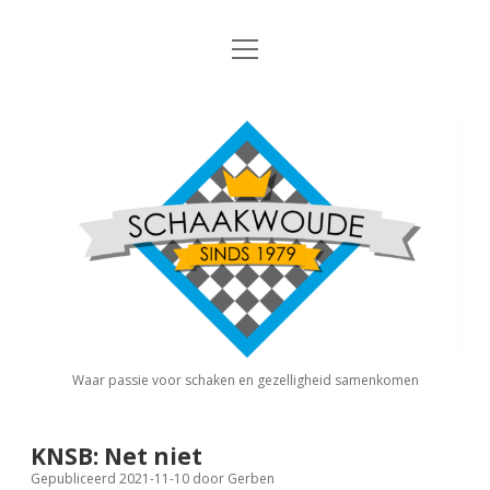
open
Nieuws
menu
Algemene Informatie
open
Schaakvereniging
dropdown
Schaakwoude
menu
Interne Competitie
Privacy Statement
open
dropdown
menu
Competitiereglement
Externe Competitie
open
dropdown
menu
KNSB: Schaakwoude I
Jeugdschaken
KNSB: Schaakwoude II
Eregalerij
Waar passie voor schaken en gezelligheid samenkomen
FSB: Schaakwoude I
Agenda
KNSB: Net niet
Gepubliceerd 2021-11-10
door
Gerben