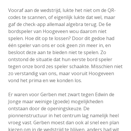
FSB: Schaakwoude II
Koppelingen
Vooraf aan de wedstrijd, lukte het niet om de QR-
codes te scannen, of eigenlijk lukte dat wel, maar
FSB: Schaakwoude III
Sponsoren
gaf de check-app allemaal algebra terug. De 6e
bordspeler van Hoogeveen wou daarom niet
spelen. Hoe dit op te lossen? Door dit gedoe had
facebook
instagram
één speler van ons er ook geen zin meer in, en
besloot deze aan te bieden niet te spelen. Zo
ontstond de situatie dat hun eerste bord speler
tegen onze bord zes speler schaakte. Misschien niet
zo verstandig van ons, maar vooruit Hoogeveen
vond het prima en we konden los.
Er waren voor Gerben met zwart tegen Edwin de
Jonge maar weinige (goede) mogelijkheden
ontstaan door de openingskeuze. De
pionnenstructuur in het centrum lag namelijk heel
vroeg vast. Gerben moest dan ook al snel een plan
kiezen om in de wedstrijd te blijven, anders had wit