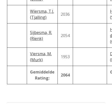
Wiersma, T.J.
H
2036
(Tjalling)
(
Sijbesma, R.
2054
d
(Rienk)
Viersma, M.
D
1953
(Murk)
(
Gemiddelde
2064
Rating: