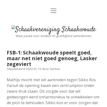
open
Nieuws
menu
Algemene Informatie
open
Schaakvereniging
dropdown
Schaakwoude
menu
Waar passie voor schaken en gezelligheid samenkomen
Interne Competitie
Privacy Statement
open
dropdown
menu
FSB-1: Schaakwoude speelt goed,
Competitiereglement
Externe Competitie
open
maar net niet goed genoeg, Lasker
dropdown
zegeviert
menu
KNSB: Schaakwoude I
Jeugdschaken
Gepubliceerd 2023-01-15
door
Gerben
Mathijs mocht met wit aantreden tegen Sikko Ros.
KNSB: Schaakwoude II
Eregalerij
Vanuit de opening kwam een centrumpion onder
zware druk staan. Dit zorgde voor dat wit
gedwongen werd onharmonieus te ontwikkelen om
FSB: Schaakwoude I
Agenda
de pion te behouden. Sikko kon er voor zorgen dat