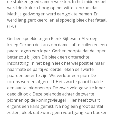
de stukken goed samen werkten. In het middenspel
FSB: Schaakwoude II
Koppelingen
werd de druk zo hoog op het witte centrum dat
Mathijs gedwongen werd een gok te nemen. Er
werd lang gerokeerd, en al spoedig bleek het fataal.
FSB: Schaakwoude III
Sponsoren
(1-0)
facebook
instagram
Gerben speelde tegen Rienk Sijbesma. Al vroeg
kreeg Gerben de kans om dames af te ruilen en een
paard tegen een loper. Gerben hoopte dat de loper
beter zou blijken. Dit bleek een onterechte
inschatting. In het begin leek het wel positief maar
naarmate de partij vorderde, leken de zwarte
paarden beter te zijn. Wit verloor een pion. De
torens werden afgeruild. Het zwarte paard haalde
een aantal pionnen op. De zwartveldige witte loper
deed dit ook. Deze belandde achter de zwarte
pionnen op de koningsvleugel . Hier heeft zwart
ergens een kans gemist. Na nog een groot aantal
zetten, bleek dat zwart geen voortgang kon boeken