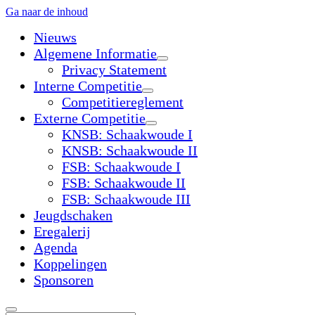
Ga naar de inhoud
Nieuws
Algemene Informatie
open
Privacy Statement
dropdown
Interne Competitie
menu
open
Competitiereglement
dropdown
Externe Competitie
menu
open
KNSB: Schaakwoude I
dropdown
KNSB: Schaakwoude II
menu
FSB: Schaakwoude I
FSB: Schaakwoude II
FSB: Schaakwoude III
Jeugdschaken
Eregalerij
Agenda
Koppelingen
Sponsoren