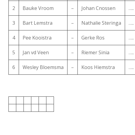
2
Bauke Vroom
–
Johan Cnossen
…..
3
Bart Lemstra
–
Nathalie Steringa
…..
4
Pee Kooistra
–
Gerke Ros
…..
5
Jan vd Veen
–
Riemer Sinia
…..
6
Wesley Bloemsma
–
Koos Hiemstra
…..