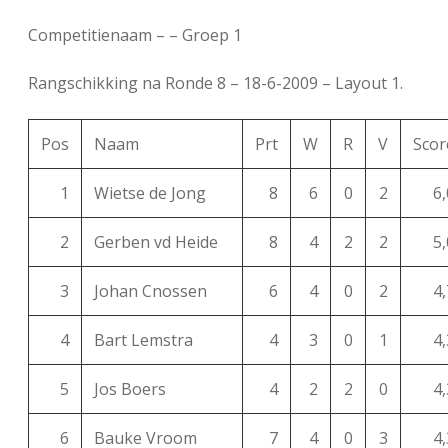
FSB: Schaakwoude II
Koppelingen
Competitienaam – – Groep 1
FSB: Schaakwoude III
Sponsoren
Rangschikking na Ronde 8 – 18-6-2009 – Layout 1.
Pos
Naam
Prt
W
R
V
Scor
facebook
instagram
1
Wietse de Jong
8
6
0
2
6,
2
Gerben vd Heide
8
4
2
2
5,
3
Johan Cnossen
6
4
0
2
4,
4
Bart Lemstra
4
3
0
1
4,
5
Jos Boers
4
2
2
0
4,
6
Bauke Vroom
7
4
0
3
4,