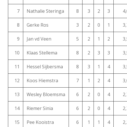
7
Nathalie Steringa
8
3
2
3
4,
8
Gerke Ros
3
2
0
1
3,
9
Jan vd Veen
5
2
1
2
3,
10
Klaas Stellema
8
2
3
3
3,
11
Hessel Sijbersma
8
3
1
4
3,
12
Koos Hiemstra
7
1
2
4
3,
13
Wesley Bloemsma
6
2
0
4
2,
14
Riemer Sinia
6
2
0
4
2,
15
Pee Kooistra
6
1
1
4
2,