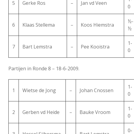
5
Gerke Ros
–
Jan vd Veen
0
½-
6
Klaas Stellema
–
Koos Hiemstra
½
1-
7
Bart Lemstra
–
Pee Kooistra
0
Partijen in Ronde 8 – 18-6-2009.
1-
1
Wietse de Jong
–
Johan Cnossen
0
1-
2
Gerben vd Heide
–
Bauke Vroom
0
0-