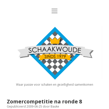
open
Nieuws
menu
Algemene Informatie
open
Schaakvereniging
dropdown
Schaakwoude
menu
Interne Competitie
Privacy Statement
open
dropdown
menu
Competitiereglement
Externe Competitie
open
dropdown
menu
KNSB: Schaakwoude I
Jeugdschaken
KNSB: Schaakwoude II
Eregalerij
Waar passie voor schaken en gezelligheid samenkomen
FSB: Schaakwoude I
Agenda
Zomercompetitie na ronde 8
Gepubliceerd 2009-06-25
door
Bauke