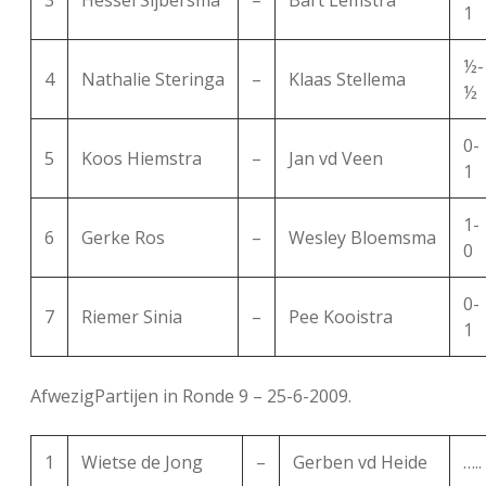
3
Hessel Sijbersma
–
Bart Lemstra
1
½-
4
Nathalie Steringa
–
Klaas Stellema
½
0-
5
Koos Hiemstra
–
Jan vd Veen
1
1-
6
Gerke Ros
–
Wesley Bloemsma
0
0-
7
Riemer Sinia
–
Pee Kooistra
1
AfwezigPartijen in Ronde 9 – 25-6-2009.
1
Wietse de Jong
–
Gerben vd Heide
…..