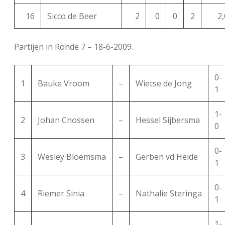
16
Sicco de Beer
2
0
0
2
2,
Partijen in Ronde 7 – 18-6-2009.
0-
1
Bauke Vroom
–
Wietse de Jong
1
1-
2
Johan Cnossen
–
Hessel Sijbersma
0
0-
3
Wesley Bloemsma
–
Gerben vd Heide
1
0-
4
Riemer Sinia
–
Nathalie Steringa
1
1-