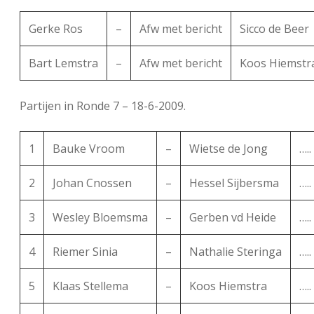
Gerke Ros
–
Afw met bericht
Sicco de Beer
Bart Lemstra
–
Afw met bericht
Koos Hiemstr
Partijen in Ronde 7 – 18-6-2009.
1
Bauke Vroom
–
Wietse de Jong
…..
2
Johan Cnossen
–
Hessel Sijbersma
…..
3
Wesley Bloemsma
–
Gerben vd Heide
…..
4
Riemer Sinia
–
Nathalie Steringa
…..
5
Klaas Stellema
–
Koos Hiemstra
…..