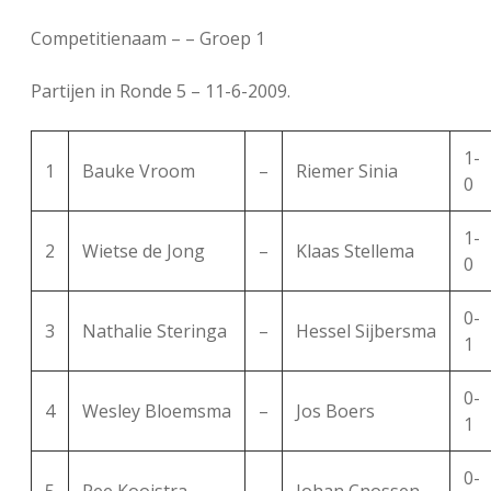
FSB: Schaakwoude II
Koppelingen
Competitienaam – – Groep 1
FSB: Schaakwoude III
Sponsoren
Partijen in Ronde 5 – 11-6-2009.
1-
facebook
instagram
1
Bauke Vroom
–
Riemer Sinia
0
1-
2
Wietse de Jong
–
Klaas Stellema
0
0-
3
Nathalie Steringa
–
Hessel Sijbersma
1
0-
4
Wesley Bloemsma
–
Jos Boers
1
0-