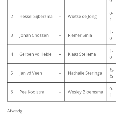
0
0-
2
Hessel Sijbersma
–
Wietse de Jong
1
1-
3
Johan Cnossen
–
Riemer Sinia
0
1-
4
Gerben vd Heide
–
Klaas Stellema
0
½-
5
Jan vd Veen
–
Nathalie Steringa
½
0-
6
Pee Kooistra
–
Wesley Bloemsma
1
Afwezig