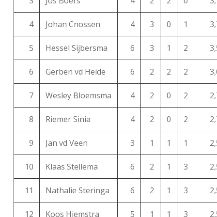
3
Jos Boers
4
2
2
0
3,
4
Johan Cnossen
4
3
0
1
3,
5
Hessel Sijbersma
6
3
1
2
3,
6
Gerben vd Heide
6
2
2
2
3,
7
Wesley Bloemsma
4
2
0
2
2,
8
Riemer Sinia
4
2
0
2
2,
9
Jan vd Veen
3
1
1
1
2,
10
Klaas Stellema
6
2
1
3
2,
11
Nathalie Steringa
6
2
1
3
2,
12
Koos Hiemstra
5
1
1
3
2,