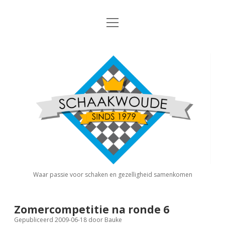
open
Nieuws
menu
Algemene Informatie
open
Schaakvereniging
dropdown
Schaakwoude
menu
Interne Competitie
Privacy Statement
open
dropdown
menu
Competitiereglement
Externe Competitie
open
dropdown
menu
KNSB: Schaakwoude I
Jeugdschaken
KNSB: Schaakwoude II
Eregalerij
Waar passie voor schaken en gezelligheid samenkomen
FSB: Schaakwoude I
Agenda
Zomercompetitie na ronde 6
Gepubliceerd 2009-06-18
door
Bauke