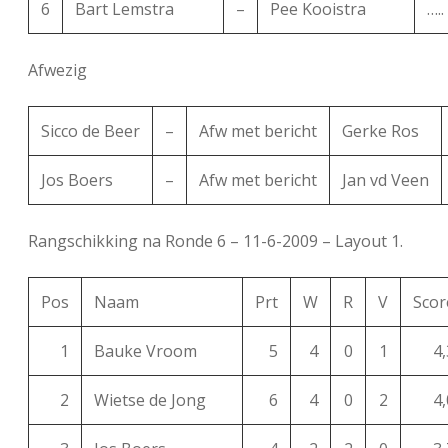
6
Bart Lemstra
–
Pee Kooistra
…..
Afwezig
Sicco de Beer
–
Afw met bericht
Gerke Ros
Jos Boers
–
Afw met bericht
Jan vd Veen
Rangschikking na Ronde 6 – 11-6-2009 – Layout 1.
Pos
Naam
Prt
W
R
V
Scor
1
Bauke Vroom
5
4
0
1
4,
2
Wietse de Jong
6
4
0
2
4,