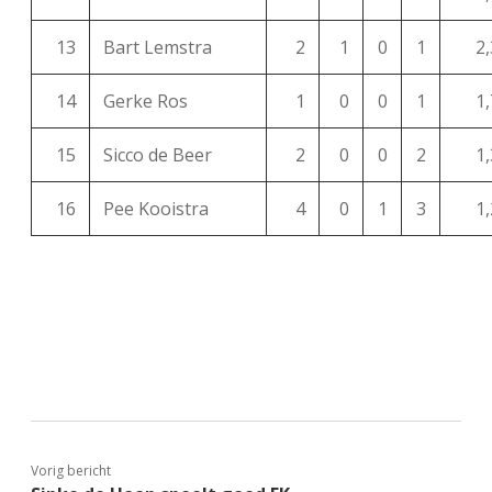
13
Bart Lemstra
2
1
0
1
2,
14
Gerke Ros
1
0
0
1
1,
15
Sicco de Beer
2
0
0
2
1,
16
Pee Kooistra
4
0
1
3
1,
Vorig bericht