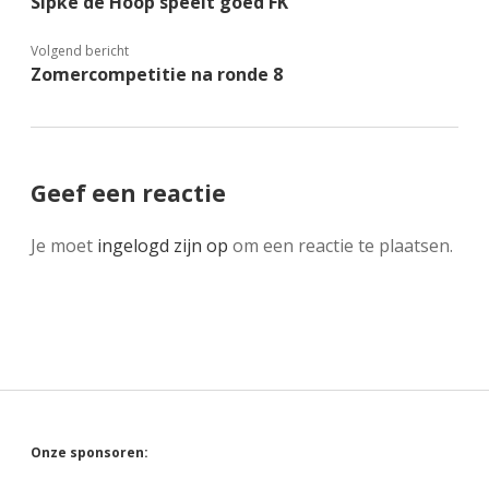
Sipke de Hoop speelt goed FK
Volgend bericht
Zomercompetitie na ronde 8
Geef een reactie
Je moet
ingelogd zijn op
om een reactie te plaatsen.
Sidebar
Onze sponsoren: