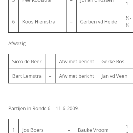
5
Pee Kooistra
–
Johan Cnossen
1
½-
6
Koos Hiemstra
–
Gerben vd Heide
½
Afwezig
Sicco de Beer
–
Afw met bericht
Gerke Ros
Bart Lemstra
–
Afw met bericht
Jan vd Veen
Partijen in Ronde 6 – 11-6-2009.
1-
1
Jos Boers
–
Bauke Vroom