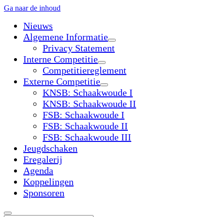
Ga naar de inhoud
Nieuws
Algemene Informatie
open
Privacy Statement
dropdown
Interne Competitie
menu
open
Competitiereglement
dropdown
Externe Competitie
menu
open
KNSB: Schaakwoude I
dropdown
KNSB: Schaakwoude II
menu
FSB: Schaakwoude I
FSB: Schaakwoude II
FSB: Schaakwoude III
Jeugdschaken
Eregalerij
Agenda
Koppelingen
Sponsoren