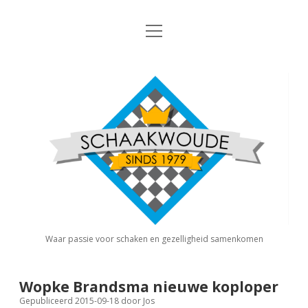
open
Nieuws
menu
Algemene Informatie
open
Schaakvereniging
dropdown
Schaakwoude
menu
Interne Competitie
Privacy Statement
open
dropdown
menu
Competitiereglement
Externe Competitie
open
dropdown
menu
KNSB: Schaakwoude I
Jeugdschaken
KNSB: Schaakwoude II
Eregalerij
Waar passie voor schaken en gezelligheid samenkomen
FSB: Schaakwoude I
Agenda
Wopke Brandsma nieuwe koploper
Gepubliceerd 2015-09-18
door
Jos