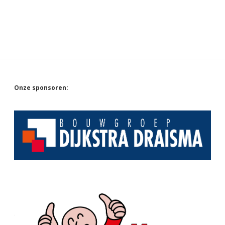
Sidebar
Onze sponsoren: