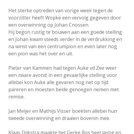
FSB: Schaakwoude II
Koppelingen
Het sterke optreden van vorige week tegen de
voorzitter heeft Wopke een vervolg gegeven door
FSB: Schaakwoude III
Sponsoren
een overwinning op Johan Cnossen.
Hij begon rustig te bouwen aan een goede stelling
en Johan kwam steeds verder in de verdrukking en
facebook
instagram
na winst van een centrumpion en even later nog
een pion was het over en uit.
Pieter van Kammen had tegen Auke vd Zee weer
een zware avond; in een gevaarlijke stelling voor
allebei kon Auke alle gevaren nog net op tijd
pareren en moesten beide genoegen nemen met
remise.
Jan Meijer en Mathijs Visser boekten allebei hun
tweede overwinning en draaien bovenin mee.
Klaas Dijkstra maakte het Gerke Ros heel lastig en