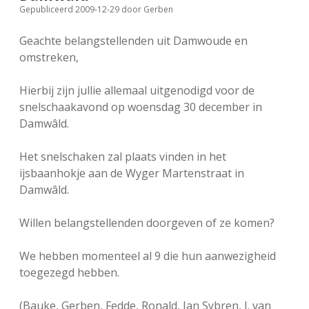
Gepubliceerd 2009-12-29
door
Gerben
FSB: Schaakwoude II
Koppelingen
Geachte belangstellenden uit Damwoude en
FSB: Schaakwoude III
Sponsoren
omstreken,
Hierbij zijn jullie allemaal uitgenodigd voor de
facebook
instagram
snelschaakavond op woensdag 30 december in
Damwâld.
Het snelschaken zal plaats vinden in het
ijsbaanhokje aan de Wyger Martenstraat in
Damwâld.
Willen belangstellenden doorgeven of ze komen?
We hebben momenteel al 9 die hun aanwezigheid
toegezegd hebben.
(Bauke, Gerben, Fedde, Ronald, Jan Sybren, J. van