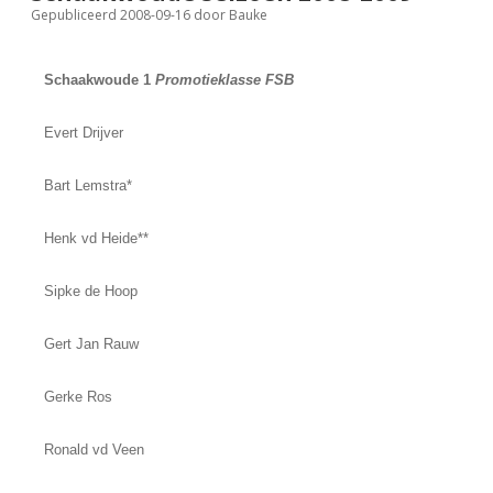
Gepubliceerd 2008-09-16
door
Bauke
FSB: Schaakwoude II
Koppelingen
Schaakwoude 1
Promotieklasse FSB
FSB: Schaakwoude III
Sponsoren
Evert Drijver
facebook
instagram
Bart Lemstra*
Henk vd Heide**
Sipke de Hoop
Gert Jan Rauw
Gerke Ros
Ronald vd Veen