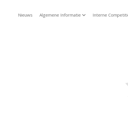
Nieuws
Algemene Informatie
Interne Competiti
open dropdown menu
Sch
Sch