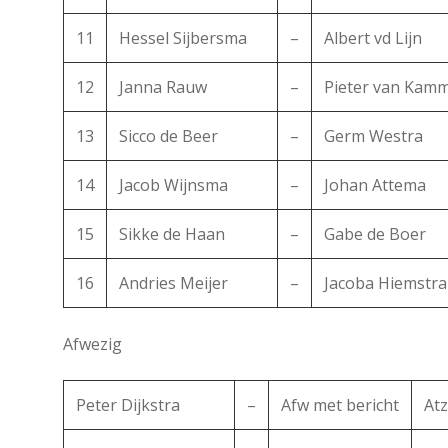
11
Hessel Sijbersma
–
Albert vd Lijn
12
Janna Rauw
–
Pieter van Kam
13
Sicco de Beer
–
Germ Westra
14
Jacob Wijnsma
–
Johan Attema
15
Sikke de Haan
–
Gabe de Boer
16
Andries Meijer
–
Jacoba Hiemstra
Afwezig
Peter Dijkstra
–
Afw met bericht
At