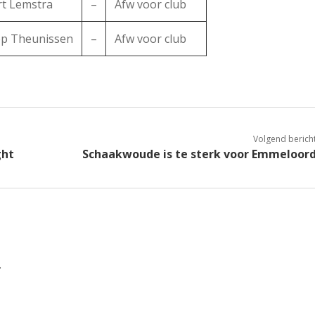
rt Lemstra
–
Afw voor club
op Theunissen
–
Afw voor club
Volgend berich
ght
Schaakwoude is te sterk voor Emmeloor
.