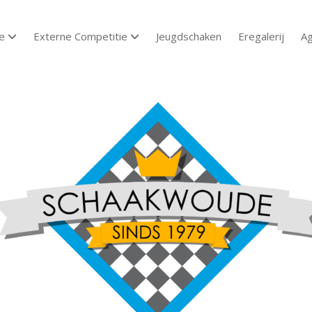
e
Externe Competitie
Jeugdschaken
Eregalerij
A
open dropdown menu
open dropdown menu
aakvereniging
aakwoude