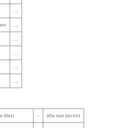
…..
men
…..
…..
…..
…..
…..
ze Metz
–
Afw met bericht