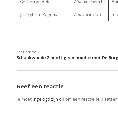
Gerben vd Heide
–
Afw met bericht
Ba
Jan Sybren Zagema
–
Afw voor club
Jo
Vorig bericht
Schaakwoude 2 heeft geen moeite met De Bur
Geef een reactie
Je moet
ingelogd zijn op
om een reactie te plaatsen