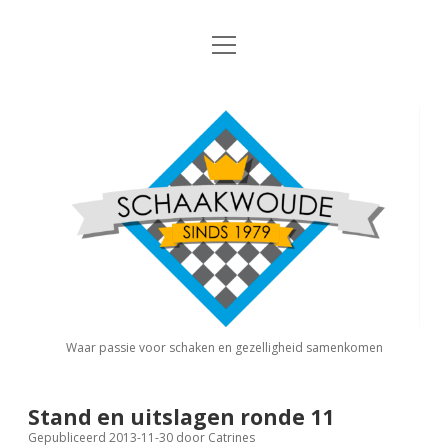
open
Nieuws
menu
Algemene Informatie
open
Schaakvereniging
dropdown
Schaakwoude
menu
Interne Competitie
Privacy Statement
open
dropdown
menu
Competitiereglement
Externe Competitie
open
dropdown
menu
KNSB: Schaakwoude I
Jeugdschaken
KNSB: Schaakwoude II
Eregalerij
Waar passie voor schaken en gezelligheid samenkomen
FSB: Schaakwoude I
Agenda
Stand en uitslagen ronde 11
Gepubliceerd 2013-11-30
door
Catrines