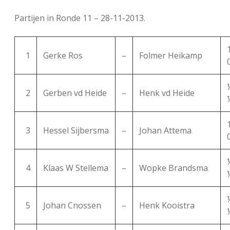
FSB: Schaakwoude II
Koppelingen
Partijen in Ronde 11 – 28-11-2013.
FSB: Schaakwoude III
Sponsoren
1
Gerke Ros
–
Folmer Heikamp
facebook
instagram
2
Gerben vd Heide
–
Henk vd Heide
3
Hessel Sijbersma
–
Johan Attema
4
Klaas W Stellema
–
Wopke Brandsma
5
Johan Cnossen
–
Henk Kooistra