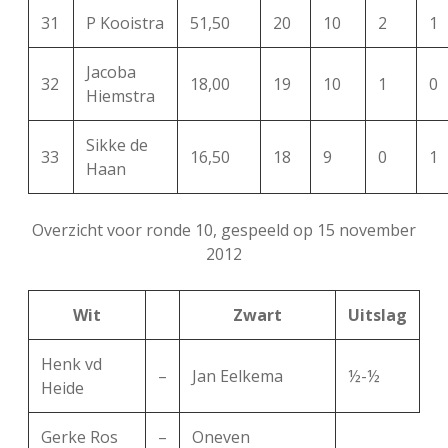
31
P Kooistra
51,50
20
10
2
1
Jacoba
32
18,00
19
10
1
0
Hiemstra
Sikke de
33
16,50
18
9
0
1
Haan
Overzicht voor ronde 10, gespeeld op 15 november
2012
Wit
Zwart
Uitslag
Henk vd
–
Jan Eelkema
½-½
Heide
Gerke Ros
–
Oneven