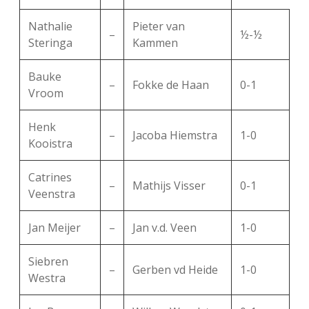
Nathalie
Pieter van
–
½-½
Steringa
Kammen
Bauke
–
Fokke de Haan
0-1
Vroom
Henk
–
Jacoba Hiemstra
1-0
Kooistra
Catrines
–
Mathijs Visser
0-1
Veenstra
Jan Meijer
–
Jan v.d. Veen
1-0
Siebren
–
Gerben vd Heide
1-0
Westra