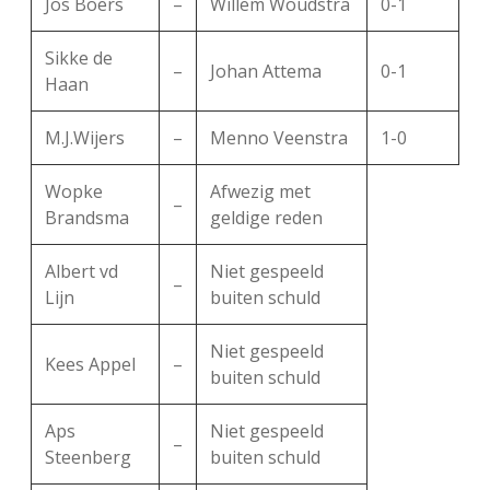
Jos Boers
–
Willem Woudstra
0-1
Sikke de
–
Johan Attema
0-1
Haan
M.J.Wijers
–
Menno Veenstra
1-0
Wopke
Afwezig met
–
Brandsma
geldige reden
Albert vd
Niet gespeeld
–
Lijn
buiten schuld
Niet gespeeld
Kees Appel
–
buiten schuld
Aps
Niet gespeeld
–
Steenberg
buiten schuld