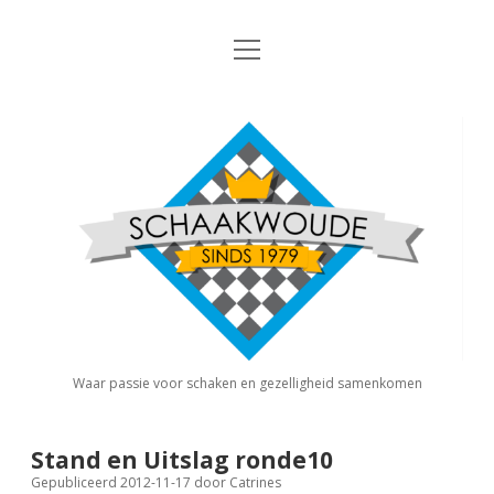
open
Nieuws
menu
Algemene Informatie
open
Schaakvereniging
dropdown
Schaakwoude
menu
Interne Competitie
Privacy Statement
open
dropdown
menu
Competitiereglement
Externe Competitie
open
dropdown
menu
KNSB: Schaakwoude I
Jeugdschaken
KNSB: Schaakwoude II
Eregalerij
Waar passie voor schaken en gezelligheid samenkomen
FSB: Schaakwoude I
Agenda
Stand en Uitslag ronde10
Gepubliceerd 2012-11-17
door
Catrines