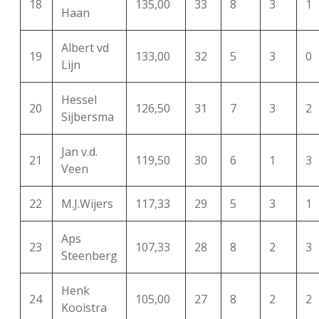
18
135,00
33
8
3
1
Haan
Albert vd
19
133,00
32
5
3
0
Lijn
Hessel
20
126,50
31
7
3
2
Sijbersma
Jan v.d.
21
119,50
30
6
1
3
Veen
22
M.J.Wijers
117,33
29
5
3
1
Aps
23
107,33
28
8
2
3
Steenberg
Henk
24
105,00
27
8
2
2
Kooistra