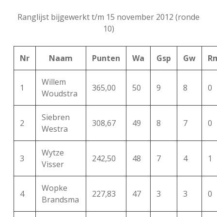
FSB: Schaakwoude II
Koppelingen
Ranglijst bijgewerkt t/m 15 november 2012 (ronde
10)
FSB: Schaakwoude III
Sponsoren
Nr
Naam
Punten
Wa
Gsp
Gw
R
facebook
instagram
Willem
1
365,00
50
9
8
0
Woudstra
Siebren
2
308,67
49
8
7
0
Westra
Wytze
3
242,50
48
7
4
1
Visser
Wopke
4
227,83
47
3
3
0
Brandsma