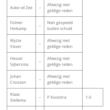
Afwezig met
Auke vd Zee
–
geldige reden
Folmer
Niet gespeeld
–
Heikamp
buiten schuld
Wytze
Afwezig met
–
Visser
geldige reden
Hessel
Afwezig met
–
Sijbersma
geldige reden
Johan
Afwezig met
–
Cnossen
geldige reden
Klaas
–
P Kooistra
1-0
Stellema