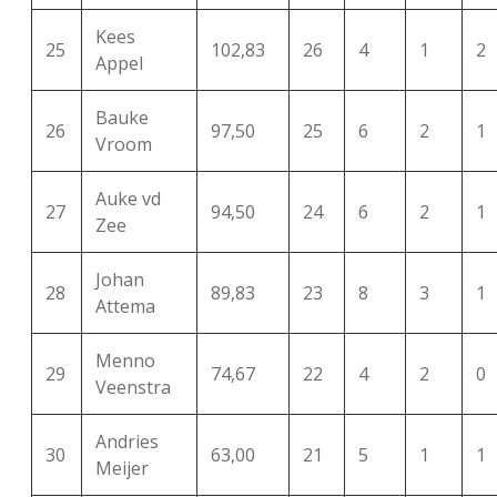
Kees
25
102,83
26
4
1
2
Appel
Bauke
26
97,50
25
6
2
1
Vroom
Auke vd
27
94,50
24
6
2
1
Zee
Johan
28
89,83
23
8
3
1
Attema
Menno
29
74,67
22
4
2
0
Veenstra
Andries
30
63,00
21
5
1
1
Meijer