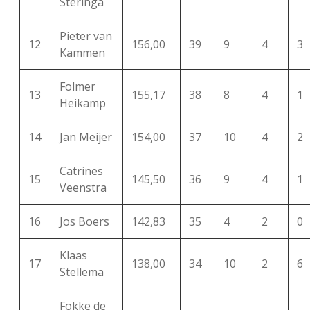
Steringa
Pieter van
12
156,00
39
9
4
3
Kammen
Folmer
13
155,17
38
8
4
1
Heikamp
14
Jan Meijer
154,00
37
10
4
2
Catrines
15
145,50
36
9
4
1
Veenstra
16
Jos Boers
142,83
35
4
2
0
Klaas
17
138,00
34
10
2
6
Stellema
Fokke de