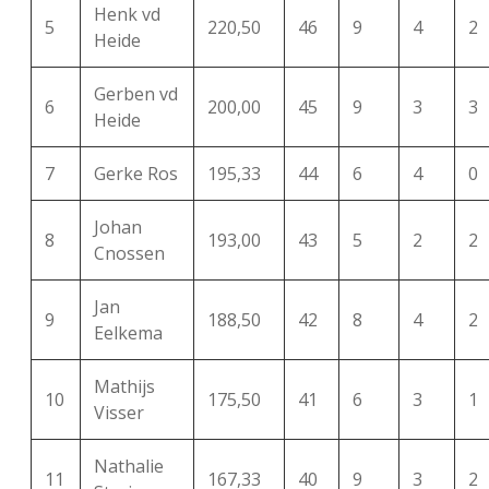
Henk vd
5
220,50
46
9
4
2
Heide
Gerben vd
6
200,00
45
9
3
3
Heide
7
Gerke Ros
195,33
44
6
4
0
Johan
8
193,00
43
5
2
2
Cnossen
Jan
9
188,50
42
8
4
2
Eelkema
Mathijs
10
175,50
41
6
3
1
Visser
Nathalie
11
167,33
40
9
3
2