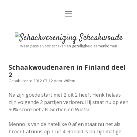
open
Nieuws
menu
Algemene Informatie
open
Schaakvereniging
dropdown
Schaakwoude
menu
Waar passie voor schaken en gezelligheid samenkomen
Interne Competitie
Privacy Statement
open
dropdown
menu
Schaakwoudenaren in Finland deel
Competitiereglement
Externe Competitie
open
2
dropdown
Gepubliceerd 2012-07-12
door
Willem
menu
KNSB: Schaakwoude I
Jeugdschaken
Na zijn goede start met 2 uit 2 heeft Henk helaas
zijn volgende 2 partijen verloren. Hij staat nu op een
KNSB: Schaakwoude II
Eregalerij
50% score net als Gerben en Wietse.
Menno is van de hatelijke 0 af en staat nu net als
FSB: Schaakwoude I
Agenda
broer Catrinus op 1 uit 4. Ronald is na zijn matige