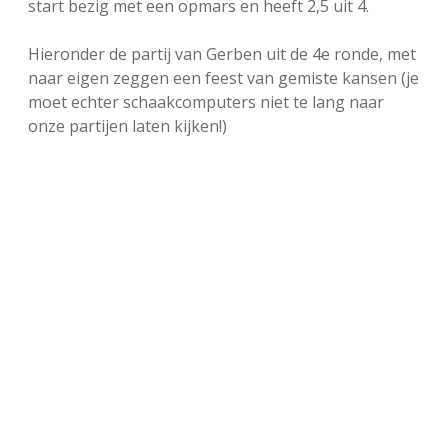
start bezig met een opmars en heeft 2,5 uit 4.
FSB: Schaakwoude II
Koppelingen
Hieronder de partij van Gerben uit de 4e ronde, met
naar eigen zeggen een feest van gemiste kansen (je
FSB: Schaakwoude III
Sponsoren
moet echter schaakcomputers niet te lang naar
onze partijen laten kijken!)
facebook
instagram