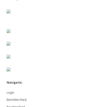
Sidebar
Navigatie:
Login
Berichten feed
Reacties feed