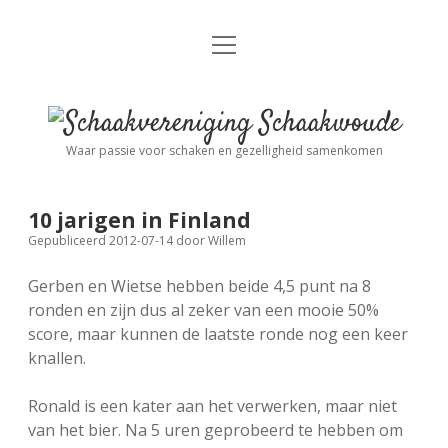
open
Nieuws
menu
Algemene Informatie
open
Schaakvereniging
dropdown
Schaakwoude
menu
Waar passie voor schaken en gezelligheid samenkomen
Interne Competitie
Privacy Statement
open
dropdown
menu
10 jarigen in Finland
Competitiereglement
Externe Competitie
open
Gepubliceerd 2012-07-14
door
Willem
dropdown
menu
Gerben en Wietse hebben beide 4,5 punt na 8
KNSB: Schaakwoude I
Jeugdschaken
ronden en zijn dus al zeker van een mooie 50%
score, maar kunnen de laatste ronde nog een keer
KNSB: Schaakwoude II
Eregalerij
knallen.
Ronald is een kater aan het verwerken, maar niet
FSB: Schaakwoude I
Agenda
van het bier. Na 5 uren geprobeerd te hebben om