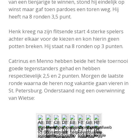
van een tienjarige te winnen, stond hij eindelijk op
FSB: Schaakwoude II
Koppelingen
winst maar gaf toen pardoes een toren weg. Hij
heeft na 8 ronden 3,5 punt.
FSB: Schaakwoude III
Sponsoren
Henk kreeg na zijn flitsende start 4 sterke spelers
achter elkaar voor de kiezen en kon hierin geen
facebook
instagram
potten breken. Hij staat na 8 ronden op 3 punten.
Catrinus en Menno hebben beide het hele toernooi
goede tegenstanders gehad en hebben
respectievelijk 2,5 en 2 punten. Morgen de laatste
ronde waarna de heren nog vakantie gaan vieren in
St. Petersburg. Onderstaand nog een overwinning
van Wietse: