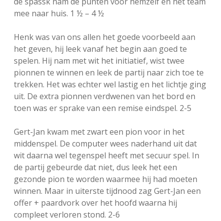
de spassk nam de punten voor hemzelf en het team
mee naar huis. 1 ½ – 4 ½
Henk was van ons allen het goede voorbeeld aan
het geven, hij leek vanaf het begin aan goed te
spelen. Hij nam met wit het initiatief, wist twee
pionnen te winnen en leek de partij naar zich toe te
trekken. Het was echter wel lastig en het lichtje ging
uit. De extra pionnen verdwenen van het bord en
toen was er sprake van een remise eindspel. 2-5
Gert-Jan kwam met zwart een pion voor in het
middenspel. De computer wees naderhand uit dat
wit daarna wel tegenspel heeft met secuur spel. In
de partij gebeurde dat niet, dus leek het een
gezonde pion te worden waarmee hij had moeten
winnen. Maar in uiterste tijdnood zag Gert-Jan een
offer + paardvork over het hoofd waarna hij
compleet verloren stond. 2-6