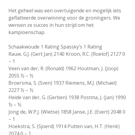
Het geheel was een overtuigende en mogelijk iets
geflatteerde overwinning voor de groningers. We
wensen ze succes in hun strijd om het
kampioenschap.
Schaakwoude 1 Rating Spassky’s 1 Rating
Rauw, G.J. (Gert Jan) 2140 Kroon, R.C. (Roelof) 2127 0
– 1
Veen van der, R. (Ronald) 1962 Houtman, J. (Joop)
2055 ½ – ½
Broersma, S. (Sven) 1937 Riemens, M.J. (Michael)
2227 ½ – ½
Heide van der, G. (Gerben) 1938 Postma, J. (Jan) 1990
½ – ½
Jong de, W.P.J. (Wietse) 1858 Janse, J.E. (Evert) 2048 0
– 1
Hoekstra, S. (Sjoerd) 1914 Putten van, H.T. (Henk)
2074 0 – 1