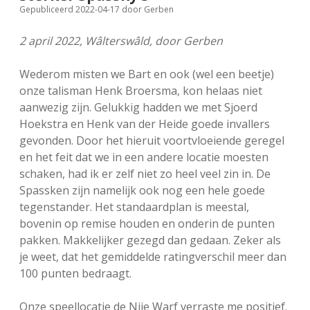
Gepubliceerd 2022-04-17
door
Gerben
FSB: Schaakwoude II
Koppelingen
2 april 2022, Wâlterswâld, door Gerben
FSB: Schaakwoude III
Sponsoren
Wederom misten we Bart en ook (wel een beetje)
onze talisman Henk Broersma, kon helaas niet
facebook
instagram
aanwezig zijn. Gelukkig hadden we met Sjoerd
Hoekstra en Henk van der Heide goede invallers
gevonden. Door het hieruit voortvloeiende geregel
en het feit dat we in een andere locatie moesten
schaken, had ik er zelf niet zo heel veel zin in. De
Spassken zijn namelijk ook nog een hele goede
tegenstander. Het standaardplan is meestal,
bovenin op remise houden en onderin de punten
pakken. Makkelijker gezegd dan gedaan. Zeker als
je weet, dat het gemiddelde ratingverschil meer dan
100 punten bedraagt.
Onze speellocatie de Nije Warf verraste me positief.