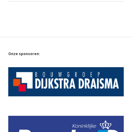
Sidebar
Onze sponsoren: