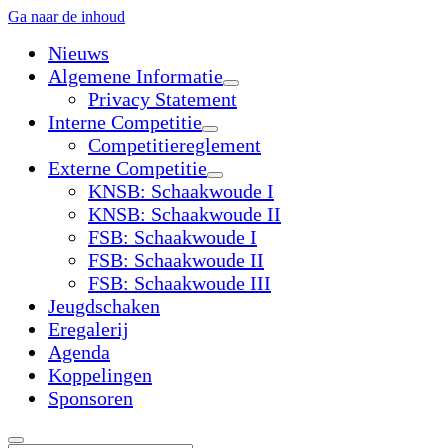
Ga naar de inhoud
Nieuws
Algemene Informatie
open
Privacy Statement
dropdown
Interne Competitie
menu
open
Competitiereglement
dropdown
Externe Competitie
menu
open
KNSB: Schaakwoude I
dropdown
KNSB: Schaakwoude II
menu
FSB: Schaakwoude I
FSB: Schaakwoude II
FSB: Schaakwoude III
Jeugdschaken
Eregalerij
Agenda
Koppelingen
Sponsoren