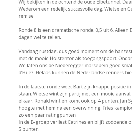
Wij bekijken in de ochtend de oude Elbetunnel. Daa
Wederom een redelijk succesvolle dag. Wietse en 
remise.
Ronde 8 is een dramatische ronde. 0,5 uit 6. Alleen
dagen wel te tellen.
Vandaag rustdag, dus goed moment om de hanzesta
met de mooie Holstentor als toegangspoort. Ondan
We laten ons de Niederegger marsepein goed sma
d’Huez. Helaas kunnen de Nederlandse renners hie
In de laatste ronde weet Bart zijn knappe positie in
staan. Wietse wint zijn partij met een mooie aanval
elkaar. Ronald wint en komt ook op 4 punten. Jan S
hoogte met hem na een overwinning. Fries kampioe
zo een paar ratingpunten.
In de B-groep verliest Catrines en blijft zodoende 
5 punten.