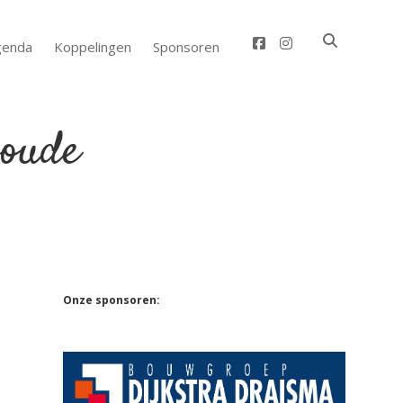
facebook
instagram
genda
Koppelingen
Sponsoren
Sidebar
Onze sponsoren: