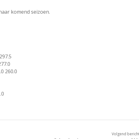
 naar komend seizoen.
297.5
277.0
.0 260.0
.0
Volgend berich