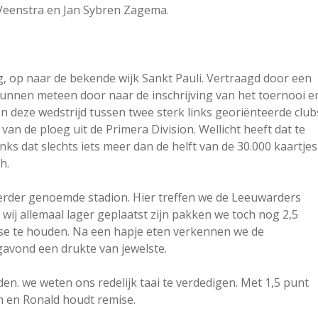
 Veenstra en Jan Sybren Zagema.
g, op naar de bekende wijk Sankt Pauli. Vertraagd door een
kunnen meteen door naar de inschrijving van het toernooi e
In deze wedstrijd tussen twee sterk links georiënteerde club
van de ploeg uit de Primera Division. Wellicht heeft dat te
ks dat slechts iets meer dan de helft van de 30.000 kaartjes
h.
t eerder genoemde stadion. Hier treffen we de Leeuwarders
wij allemaal lager geplaatst zijn pakken we toch nog 2,5
ise te houden. Na een hapje eten verkennen we de
avond een drukte van jewelste.
. we weten ons redelijk taai te verdedigen. Met 1,5 punt
n en Ronald houdt remise.