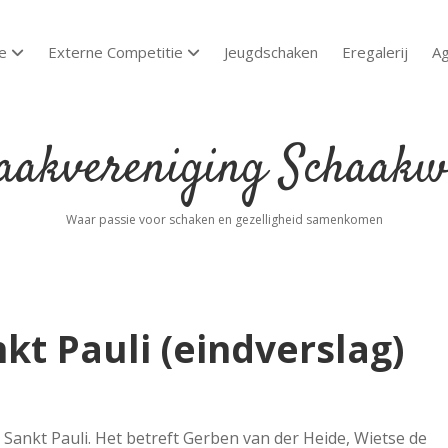
e
Externe Competitie
Jeugdschaken
Eregalerij
A
open dropdown menu
open dropdown menu
akvereniging
aakwoude
Waar passie voor schaken en gezelligheid samenkomen
t Pauli (eindverslag)
ankt Pauli. Het betreft Gerben van der Heide, Wietse de