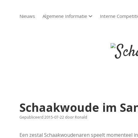
Nieuws
Algemene Informatie
Interne Competiti
open dropdown menu
Scha
Sch
Schaakwoude im Sank
Gepubliceerd 2015-07-22
door
Ronald
Een zestal Schaakwoudenaren speelt momenteel in S