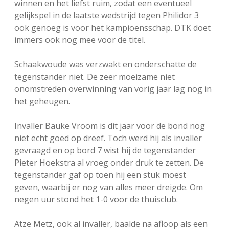
winnen en het liefst ruim, zodat een eventueel
FSB: Schaakwoude II
Koppelingen
gelijkspel in de laatste wedstrijd tegen Philidor 3
ook genoeg is voor het kampioensschap. DTK doet
immers ook nog mee voor de titel.
FSB: Schaakwoude III
Sponsoren
Schaakwoude was verzwakt en onderschatte de
facebook
instagram
tegenstander niet. De zeer moeizame niet
onomstreden overwinning van vorig jaar lag nog in
het geheugen.
Invaller Bauke Vroom is dit jaar voor de bond nog
niet echt goed op dreef. Toch werd hij als invaller
gevraagd en op bord 7 wist hij de tegenstander
Pieter Hoekstra al vroeg onder druk te zetten. De
tegenstander gaf op toen hij een stuk moest
geven, waarbij er nog van alles meer dreigde. Om
negen uur stond het 1-0 voor de thuisclub.
Atze Metz, ook al invaller, baalde na afloop als een