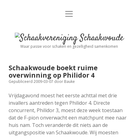
open
Nieuws
menu
Algemene Informatie
open
Schaakvereniging
dropdown
Schaakwoude
menu
Waar passie voor schaken en gezelligheid samenkomen
Interne Competitie
Privacy Statement
open
dropdown
menu
Schaakwoude boekt ruime
Competitiereglement
Externe Competitie
open
overwinning op Philidor 4
dropdown
Gepubliceerd 2009-03-07
door
Bauke
menu
KNSB: Schaakwoude I
Jeugdschaken
Vrijdagavond moest het eerste achttal met drie
invallers aantreden tegen Philidor 4. Directe
KNSB: Schaakwoude II
Eregalerij
concurrent, Philidor 3, moest deze week toestaan
dat de F-pion onverwacht een matchpunt mee naar
huis nam. Toch veranderde dit niets aan de
FSB: Schaakwoude I
Agenda
uitgangspositie van Schaakwoude. Wij moesten