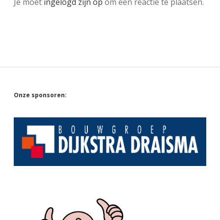
Je moet
ingelogd zijn op
om een reactie te plaatsen.
Sidebar
Onze sponsoren: