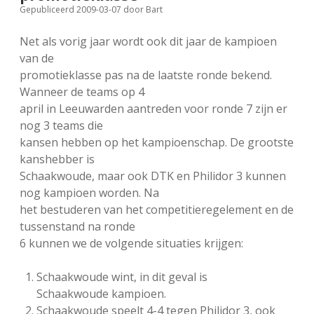
Gepubliceerd 2009-03-07
door
Bart
FSB: Schaakwoude II
Koppelingen
Net als vorig jaar wordt ook dit jaar de kampioen
FSB: Schaakwoude III
Sponsoren
van de
promotieklasse pas na de laatste ronde bekend.
Wanneer de teams op 4
facebook
instagram
april in Leeuwarden aantreden voor ronde 7 zijn er
nog 3 teams die
kansen hebben op het kampioenschap. De grootste
kanshebber is
Schaakwoude, maar ook DTK en Philidor 3 kunnen
nog kampioen worden. Na
het bestuderen van het competitieregelement en de
tussenstand na ronde
6 kunnen we de volgende situaties krijgen:
Schaakwoude wint, in dit geval is
Schaakwoude kampioen.
Schaakwoude speelt 4-4 tegen Philidor 3, ook