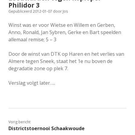
Philidor 3
FSB: Schaakwoude II
Koppelingen
Gepubliceerd 2012-01-07
door
Jos
FSB: Schaakwoude III
Sponsoren
Winst was er voor Wietse en Willem en Gerben,
Anno, Ronald, Jan Sybren, Gerke en Bart speelden
allemaal remise; 5 – 3
facebook
instagram
Door de winst van DTK op Haren en het verlies van
Almere tegen Sneek, staat het 1e nu boven de
degradatie zone op plek 7.
Verslag volgt later…..
Vorig bericht
Districtstoernooi Schaakwoude