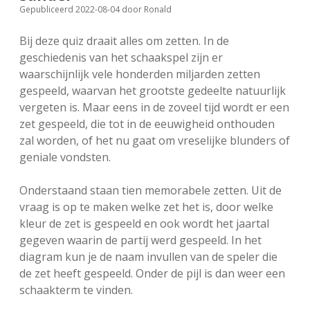
Gepubliceerd 2022-08-04
door
Ronald
FSB: Schaakwoude II
Koppelingen
Bij deze quiz draait alles om zetten. In de
FSB: Schaakwoude III
Sponsoren
geschiedenis van het schaakspel zijn er
waarschijnlijk vele honderden miljarden zetten
gespeeld, waarvan het grootste gedeelte natuurlijk
facebook
instagram
vergeten is. Maar eens in de zoveel tijd wordt er een
zet gespeeld, die tot in de eeuwigheid onthouden
zal worden, of het nu gaat om vreselijke blunders of
geniale vondsten.
Onderstaand staan tien memorabele zetten. Uit de
vraag is op te maken welke zet het is, door welke
kleur de zet is gespeeld en ook wordt het jaartal
gegeven waarin de partij werd gespeeld. In het
diagram kun je de naam invullen van de speler die
de zet heeft gespeeld. Onder de pijl is dan weer een
schaakterm te vinden.