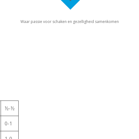
Waar passie voor schaken en gezelligheid samenkomen
½-½
0-1
1-0