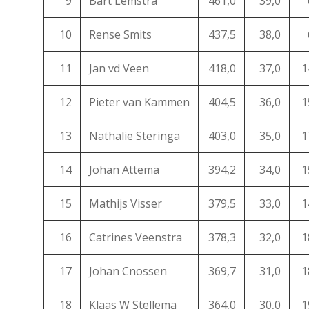
9
Bart Lemstra
461,0
39,0
10
Rense Smits
437,5
38,0
11
Jan vd Veen
418,0
37,0
1
12
Pieter van Kammen
404,5
36,0
1
13
Nathalie Steringa
403,0
35,0
1
14
Johan Attema
394,2
34,0
1
15
Mathijs Visser
379,5
33,0
1
16
Catrines Veenstra
378,3
32,0
1
17
Johan Cnossen
369,7
31,0
1
18
Klaas W Stellema
364,0
30,0
1