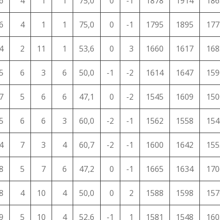
6
4
1
1
75,0
0
-1
1878
1914
186
6
4
1
1
75,0
0
-1
1795
1895
177
4
2
11
1
53,6
0
3
1660
1617
168
5
6
3
6
50,0
-1
-2
1614
1647
159
7
5
6
6
47,1
0
-2
1545
1609
150
5
6
6
3
60,0
-2
-1
1562
1558
154
4
7
3
4
60,7
-2
-1
1600
1642
155
8
5
7
6
47,2
0
-1
1665
1634
170
8
4
10
4
50,0
0
2
1588
1598
157
9
5
10
4
52,6
-1
1
1581
1548
160