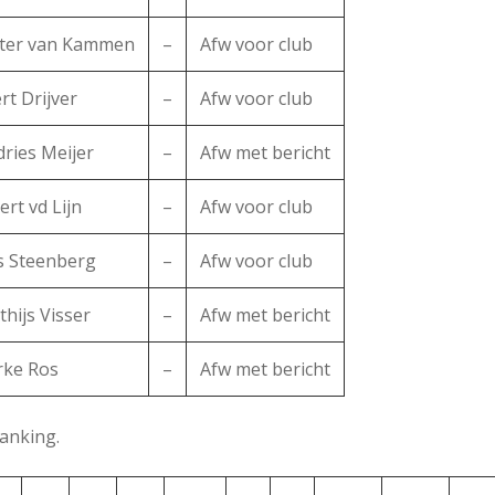
eter van Kammen
–
Afw voor club
rt Drijver
–
Afw voor club
ries Meijer
–
Afw met bericht
ert vd Lijn
–
Afw voor club
s Steenberg
–
Afw voor club
hijs Visser
–
Afw met bericht
rke Ros
–
Afw met bericht
anking.