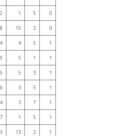
2
1
5
0
8
15
2
0
4
4
5
1
0
5
1
1
5
5
3
1
6
3
5
1
4
3
7
1
7
1
5
1
3
13
2
1