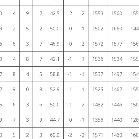
0
4
9
7
42,5
-2
-2
1553
1560
155
9
2
5
2
50,0
0
-1
1502
1660
144
6
6
3
7
46,9
0
2
1572
1577
156
9
4
8
7
42,1
-1
1
1536
1534
155
7
8
4
5
58,8
-1
-1
1537
1497
154
7
9
0
8
52,9
1
-1
1525
1467
155
5
6
3
6
50,0
1
2
1482
1446
150
9
7
3
9
44,7
0
-1
1356
1440
128
0
5
2
3
60,0
-2
-2
1571
1460
160