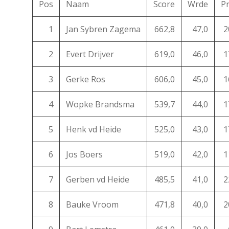
Pos
Naam
Score
Wrde
Pr
1
Jan Sybren Zagema
662,8
47,0
2
2
Evert Drijver
619,0
46,0
1
3
Gerke Ros
606,0
45,0
1
4
Wopke Brandsma
539,7
44,0
1
5
Henk vd Heide
525,0
43,0
1
6
Jos Boers
519,0
42,0
1
7
Gerben vd Heide
485,5
41,0
2
8
Bauke Vroom
471,8
40,0
2