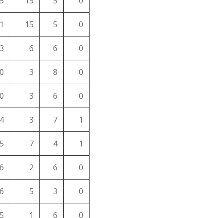
5
15
5
0
1
15
5
0
3
6
6
0
0
3
8
0
0
3
6
0
4
3
7
1
5
7
4
1
6
2
6
0
6
5
3
0
5
1
6
0