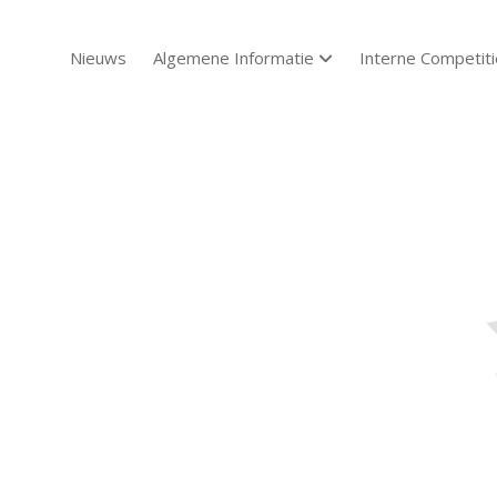
Nieuws
Algemene Informatie
Interne Competiti
open dropdown menu
Sch
Sch