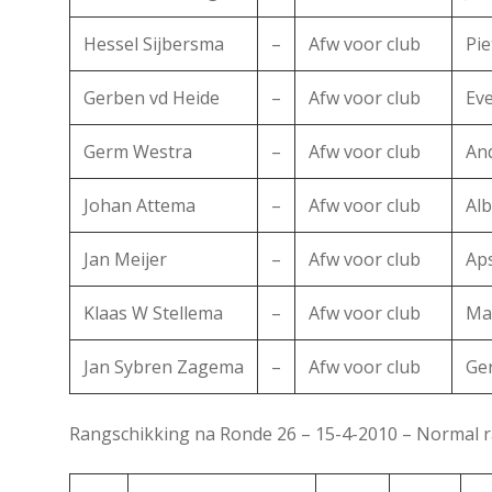
Hessel Sijbersma
–
Afw voor club
Pi
Gerben vd Heide
–
Afw voor club
Eve
Germ Westra
–
Afw voor club
And
Johan Attema
–
Afw voor club
Alb
Jan Meijer
–
Afw voor club
Ap
Klaas W Stellema
–
Afw voor club
Mat
Jan Sybren Zagema
–
Afw voor club
Ge
Rangschikking na Ronde 26 – 15-4-2010 – Normal r