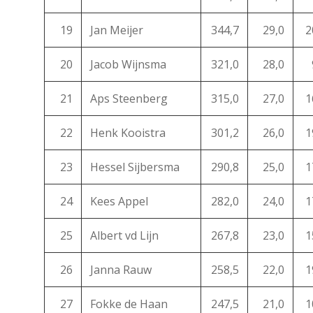
19
Jan Meijer
344,7
29,0
2
20
Jacob Wijnsma
321,0
28,0
21
Aps Steenberg
315,0
27,0
1
22
Henk Kooistra
301,2
26,0
1
23
Hessel Sijbersma
290,8
25,0
1
24
Kees Appel
282,0
24,0
1
25
Albert vd Lijn
267,8
23,0
1
26
Janna Rauw
258,5
22,0
1
27
Fokke de Haan
247,5
21,0
1