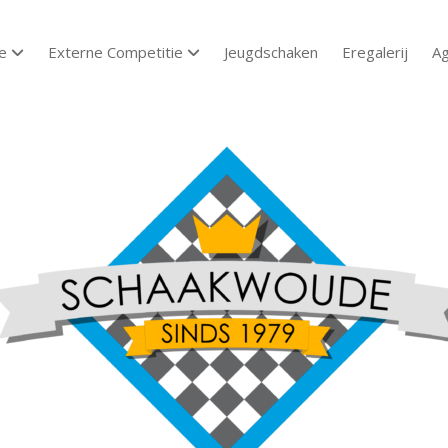
e
Externe Competitie
Jeugdschaken
Eregalerij
A
open dropdown menu
open dropdown menu
aakvereniging
aakwoude