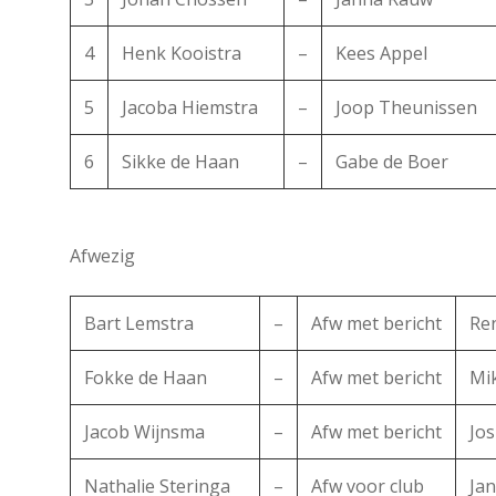
4
Henk Kooistra
–
Kees Appel
5
Jacoba Hiemstra
–
Joop Theunissen
6
Sikke de Haan
–
Gabe de Boer
Afwezig
Bart Lemstra
–
Afw met bericht
Re
Fokke de Haan
–
Afw met bericht
Mik
Jacob Wijnsma
–
Afw met bericht
Jos
Nathalie Steringa
–
Afw voor club
Jan