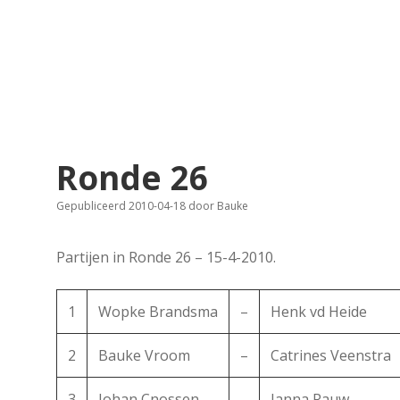
Ronde 26
Gepubliceerd 2010-04-18
door
Bauke
Partijen in Ronde 26 – 15-4-2010.
1
Wopke Brandsma
–
Henk vd Heide
2
Bauke Vroom
–
Catrines Veenstra
3
Johan Cnossen
–
Janna Rauw