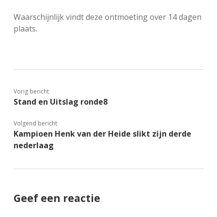
FSB: Schaakwoude II
Koppelingen
Waarschijnlijk vindt deze ontmoeting over 14 dagen
plaats.
FSB: Schaakwoude III
Sponsoren
facebook
instagram
Vorig bericht
Stand en Uitslag ronde8
Volgend bericht
Kampioen Henk van der Heide slikt zijn derde
nederlaag
Geef een reactie