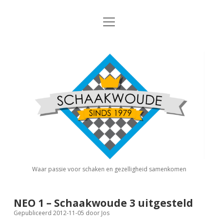
open
Nieuws
menu
Algemene Informatie
open
Schaakvereniging
dropdown
Schaakwoude
menu
Interne Competitie
Privacy Statement
open
dropdown
menu
Competitiereglement
Externe Competitie
open
dropdown
menu
KNSB: Schaakwoude I
Jeugdschaken
KNSB: Schaakwoude II
Eregalerij
Waar passie voor schaken en gezelligheid samenkomen
FSB: Schaakwoude I
Agenda
NEO 1 – Schaakwoude 3 uitgesteld
Gepubliceerd 2012-11-05
door
Jos