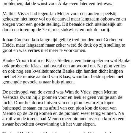
problemen, dat de winst voor Auke even later een feit was.
Mathijs Visser had tegen Jan Meijer voor een andere speelstijl
gekozen; niet meer vol op de aanval maar langzaam opbouwen en
zorgen voor een goede stelling. Dit betaalde zich uiteindelijk uit
door een toren op de 7e rij met stukwinst en ook de partij.
Johan Cnossen kon lange tijd gelijke tred houden met Gerben vd
Heide, maar langzaam maar zeker werd de druk op zijn stelling te
groot en was verlies niet meer te voorkomen.
Bauke Vroom trof met Klaas Stellema een taaie speler en wat Bauke
ook probeerde Klaas had overal een antwoord op. Na pion verlies
en ook nog een kwaliteit mocht Bauke zijn handen dicht knijpen
met het 3e remise aanbod van Klaas, waardoor beide spelers met
gemengde gevoelens naar huis gingen.
De pechvogel van de avond was Wim de Vries; tegen Menno
Veenstra kwam hij 2 pionnen voor en leek er geen vuiltje aan de
lucht. Door het doorschuiven van een pion kwam zijn loper
buitenspel te staan en na afruil van een pion kon de toren van
Menno op de 2e rij komen en de pionnen weer terug winnen. Na
afruil van de torens had Menno meer pionnen over en kon zo een
zwaar bevochten overwinning uit het vuur slepen.