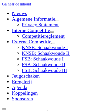
Ga naar de inhoud
Nieuws
Algemene Informatie
open
Privacy Statement
dropdown
Interne Competitie
menu
open
Competitiereglement
dropdown
Externe Competitie
menu
open
KNSB: Schaakwoude I
dropdown
KNSB: Schaakwoude II
menu
FSB: Schaakwoude I
FSB: Schaakwoude II
FSB: Schaakwoude III
Jeugdschaken
Eregalerij
Agenda
Koppelingen
Sponsoren