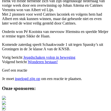
Henk vd Heide herstelde zich van zijn ongelukkige nederlaag van
vorige week door een overwinning op Johan Attema en Catrines
Veenstra won van Albert vd Lijn.
Met 2 pionnen voor werd Catrines laconiek en volgens hem had
Albert een stuk kunnen winnen, maar dat gebeurde niet en even
later werd de winst veilig gesteld door Catrines.
Onderin won Pé Kooistra van mevrouw Hiemstra en speelde Meijer
sr remise tegen Sikke de Haan.
Komende zaterdag speelt Schaakwoude 1 uit tegen Spassky’s uit
Groningen in de 3e klasse A van de KNSB.
Vorig bericht
Jeugdschaken volop in beweging
Volgend bericht
Wonderen bestaan!
Geef een reactie
Je moet
ingelogd zijn op
om een reactie te plaatsen.
Sidebar
Onze sponsoren: