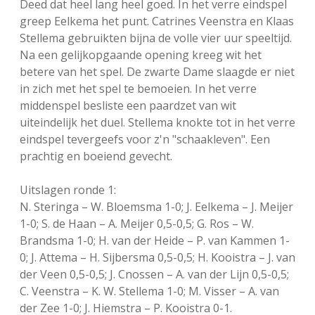
Deed dat heel lang heel goed. In het verre eindspel
greep Eelkema het punt. Catrines Veenstra en Klaas
Stellema gebruikten bijna de volle vier uur speeltijd.
Na een gelijkopgaande opening kreeg wit het
betere van het spel. De zwarte Dame slaagde er niet
in zich met het spel te bemoeien. In het verre
middenspel besliste een paardzet van wit
uiteindelijk het duel. Stellema knokte tot in het verre
eindspel tevergeefs voor z'n "schaakleven". Een
prachtig en boeiend gevecht.
Uitslagen ronde 1:
N. Steringa – W. Bloemsma 1-0; J. Eelkema – J. Meijer
1-0; S. de Haan – A. Meijer 0,5-0,5; G. Ros – W.
Brandsma 1-0; H. van der Heide – P. van Kammen 1-
0; J. Attema – H. Sijbersma 0,5-0,5; H. Kooistra – J. van
der Veen 0,5-0,5; J. Cnossen – A. van der Lijn 0,5-0,5;
C. Veenstra – K. W. Stellema 1-0; M. Visser – A. van
der Zee 1-0; J. Hiemstra – P. Kooistra 0-1.