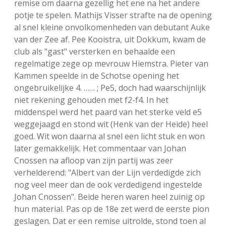
remise om daarna gezellig het ene na het andere
FSB: Schaakwoude II
Koppelingen
potje te spelen. Mathijs Visser strafte na de opening
al snel kleine onvolkomenheden van debutant Auke
van der Zee af. Pee Kooistra, uit Dokkum, kwam de
FSB: Schaakwoude III
Sponsoren
club als "gast" versterken en behaalde een
regelmatige zege op mevrouw Hiemstra. Pieter van
facebook
instagram
Kammen speelde in de Schotse opening het
ongebruikelijke 4. …… ; Pe5, doch had waarschijnlijk
niet rekening gehouden met f2-f4. In het
middenspel werd het paard van het sterke veld e5
weggejaagd en stond wit (Henk van der Heide) heel
goed. Wit won daarna al snel een licht stuk en won
later gemakkelijk. Het commentaar van Johan
Cnossen na afloop van zijn partij was zeer
verhelderend: "Albert van der Lijn verdedigde zich
nog veel meer dan de ook verdedigend ingestelde
Johan Cnossen". Beide heren waren heel zuinig op
hun material. Pas op de 18e zet werd de eerste pion
geslagen. Dat er een remise uitrolde, stond toen al