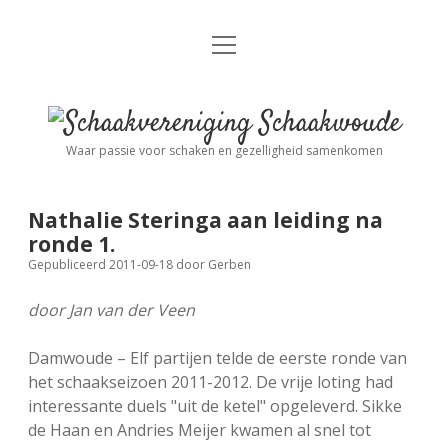
open
Nieuws
menu
Algemene Informatie
open
Schaakvereniging
dropdown
Schaakwoude
menu
Waar passie voor schaken en gezelligheid samenkomen
Interne Competitie
Privacy Statement
open
dropdown
menu
Nathalie Steringa aan leiding na
Competitiereglement
Externe Competitie
open
ronde 1.
dropdown
Gepubliceerd 2011-09-18
door
Gerben
menu
KNSB: Schaakwoude I
Jeugdschaken
door Jan van der Veen
KNSB: Schaakwoude II
Eregalerij
Damwoude – Elf partijen telde de eerste ronde van
het schaakseizoen 2011-2012. De vrije loting had
interessante duels "uit de ketel" opgeleverd. Sikke
FSB: Schaakwoude I
Agenda
de Haan en Andries Meijer kwamen al snel tot