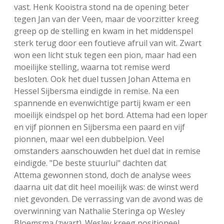
vast. Henk Kooistra stond na de opening beter
tegen Jan van der Veen, maar de voorzitter kreeg
greep op de stelling en kwam in het middenspel
sterk terug door een foutieve afruil van wit. Zwart
won een licht stuk tegen een pion, maar had een
moeilijke stelling, waarna tot remise werd
besloten. Ook het duel tussen Johan Attema en
Hessel Sijbersma eindigde in remise. Na een
spannende en evenwichtige partij kwam er een
moeilijk eindspel op het bord. Attema had een loper
en vijf pionnen en Sijbersma een paard en vijf
pionnen, maar wel een dubbelpion. Veel
omstanders aanschouwden het duel dat in remise
eindigde. "De beste stuurlui" dachten dat
Attema gewonnen stond, doch de analyse wees
daarna uit dat dit heel moeilijk was: de winst werd
niet gevonden. De verrassing van de avond was de
overwinning van Nathalie Steringa op Wesley
Bloemsma (zwart). Wesley kreeg positioneel