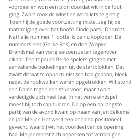
voordeel en won een pion doordat wit in de fout
ging. Zwart rook de winst en werd iets te gretig.
Toen hij de goede voortzetting miste, zag hij de
matdreiging over het hoofd. Einde partij! Doordat
Nathalie nummer 1 lootte, is ze nu koploper. De
nummers een (Gerke Ros) en drie (Wopke
Brandsma) van vorig seizoen zaten tegenover
elkaar. Een topduel! Beide spelers gingen met
aanvallende bedoelingen uit de startblokken. Dat
zwart dit wat te opportunistisch had gedaan, bleek
nadat de rookwolken waren opgetrokken. Wit stond
een Dame tegen een stuk voor, maar zwart
verdedigde zich heel taai. In het verre eindspel
moest hij toch capituleren. De op een na langste
partij van de avond kwam op naam van Jan Eelkema
en Jan Meijer. Het werd een boeiend positioneel
gevecht, waarbij wit het voordeel van de opening
had. Meijer moest zich beperken tot verdedigen.