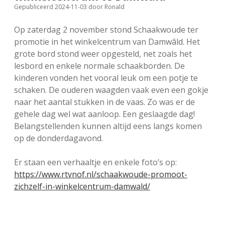
Gepubliceerd 2024-11-03
door
Ronald
FSB: Schaakwoude II
Koppelingen
Op zaterdag 2 november stond Schaakwoude ter
FSB: Schaakwoude III
Sponsoren
promotie in het winkelcentrum van Damwâld. Het
grote bord stond weer opgesteld, net zoals het
lesbord en enkele normale schaakborden. De
facebook
instagram
kinderen vonden het vooral leuk om een potje te
schaken. De ouderen waagden vaak even een gokje
naar het aantal stukken in de vaas. Zo was er de
gehele dag wel wat aanloop. Een geslaagde dag!
Belangstellenden kunnen altijd eens langs komen
op de donderdagavond.
Er staan een verhaaltje en enkele foto’s op:
https://www.rtvnof.nl/schaakwoude-promoot-
zichzelf-in-winkelcentrum-damwald/