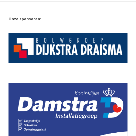
Sidebar
Onze sponsoren: