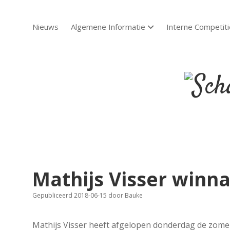
Nieuws
Algemene Informatie
Interne Competiti
open dropdown menu
Scha
Sch
Mathijs Visser winn
Gepubliceerd 2018-06-15
door
Bauke
Mathijs Visser heeft afgelopen donderdag de zom