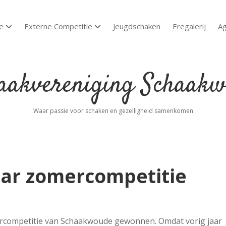
e
Externe Competitie
Jeugdschaken
Eregalerij
A
open dropdown menu
open dropdown menu
akvereniging
aakwoude
Waar passie voor schaken en gezelligheid samenkomen
aar zomercompetitie
ercompetitie van Schaakwoude gewonnen. Omdat vorig jaar