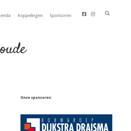
facebook
instagram
genda
Koppelingen
Sponsoren
Sidebar
Onze sponsoren: