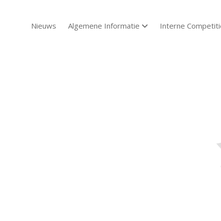
Nieuws
Algemene Informatie
Interne Competiti
open dropdown menu
Sch
Sch