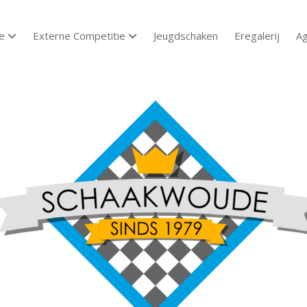
e
Externe Competitie
Jeugdschaken
Eregalerij
A
open dropdown menu
open dropdown menu
aakvereniging
aakwoude