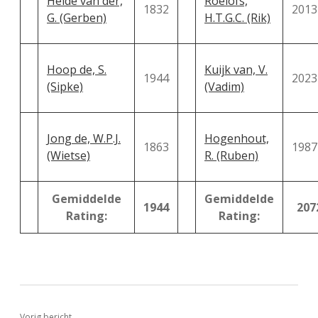
Heide van der,
Roelofs,
1832
2013
G. (Gerben)
H.T.G.C. (Rik)
Hoop de, S.
Kuijk van, V.
1944
2023
(Sipke)
(Vadim)
Jong de, W.P.J.
Hogenhout,
1863
1987
(Wietse)
R. (Ruben)
Gemiddelde
Gemiddelde
1944
207
Rating:
Rating:
Vorig bericht