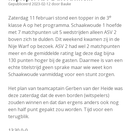
Gepubliceerd 2023-02-12
door
Bauke
FSB: Schaakwoude II
Koppelingen
e
Zaterdag 11 februari stond een topper in de 3
FSB: Schaakwoude III
Sponsoren
klasse A op het programma. Schaakwoude 1 hoefde
met 7 matchpunten uit 5 wedstrijden alleen ASV 2
boven zich te dulden. Dit weekend kwamen zij in de
facebook
instagram
Nije Warf op bezoek. ASV 2 had wel 2 matchpunten
meer en de gemiddelde rating lag deze dag bijna
130 punten hoger bij de gasten. Daarmee is van een
echte titelstrijd geen sprake maar wie weet kon
Schaakwoude vanmiddag voor een stunt zorgen.
Het plan van teamcaptain Gerben van der Heide was
deze zaterdag dat de even borden (witspelers)
zouden winnen en dat dan ergens anders ook nog
een half punt gepakt zou worden. Tijd voor een
terugblik.
13:30 0-0