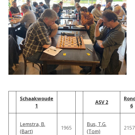
Schaakwoude
Ron
ASV 2
1
6
Lemstra, B.
Bus, T.G.
1965
2157
(Bart)
(Tom)