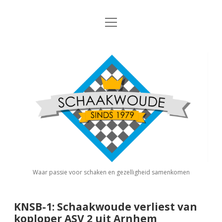
open
Nieuws
menu
Algemene Informatie
open
Schaakvereniging
dropdown
Schaakwoude
menu
Interne Competitie
Privacy Statement
open
dropdown
menu
Competitiereglement
Externe Competitie
open
dropdown
menu
KNSB: Schaakwoude I
Jeugdschaken
KNSB: Schaakwoude II
Eregalerij
Waar passie voor schaken en gezelligheid samenkomen
FSB: Schaakwoude I
Agenda
KNSB-1: Schaakwoude verliest van
koploper ASV 2 uit Arnhem