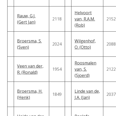
Helvoort
Rauw, G.J.
2118
van, R.A.M.
2152
(Gert Jan)
(Rob)
Broersma, S.
Wilgenhof,
2024
2088
(Sven)
O. (Otto)
Roosmalen
Veen van der,
1954
van, S.
2122
R. (Ronald)
(Sjoerd)
Broersma, H.
Linde van de,
1849
2037
(Henk)
J.A. (Jan)