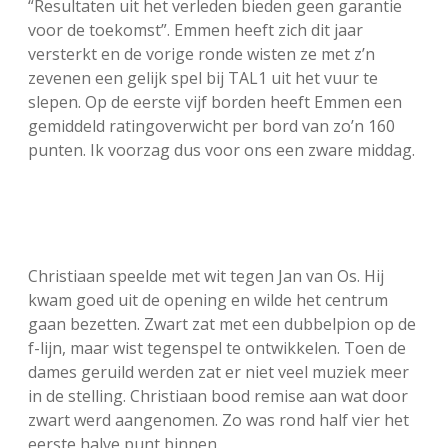
“Resultaten uit het verleden bieden geen garantie
FSB: Schaakwoude II
Koppelingen
voor de toekomst”. Emmen heeft zich dit jaar
versterkt en de vorige ronde wisten ze met z’n
zevenen een gelijk spel bij TAL1 uit het vuur te
FSB: Schaakwoude III
Sponsoren
slepen. Op de eerste vijf borden heeft Emmen een
gemiddeld ratingoverwicht per bord van zo’n 160
facebook
instagram
punten. Ik voorzag dus voor ons een zware middag.
Christiaan speelde met wit tegen Jan van Os. Hij
kwam goed uit de opening en wilde het centrum
gaan bezetten. Zwart zat met een dubbelpion op de
f-lijn, maar wist tegenspel te ontwikkelen. Toen de
dames geruild werden zat er niet veel muziek meer
in de stelling. Christiaan bood remise aan wat door
zwart werd aangenomen. Zo was rond half vier het
eerste halve punt binnen.