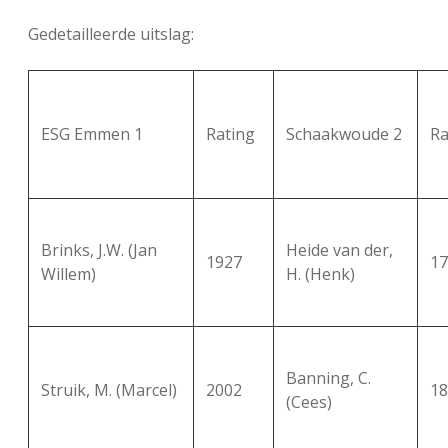
Gedetailleerde uitslag:
ESG Emmen 1
Rating
Schaakwoude 2
Ra
Brinks, J.W. (Jan
Heide van der,
1927
17
Willem)
H. (Henk)
Banning, C.
Struik, M. (Marcel)
2002
18
(Cees)