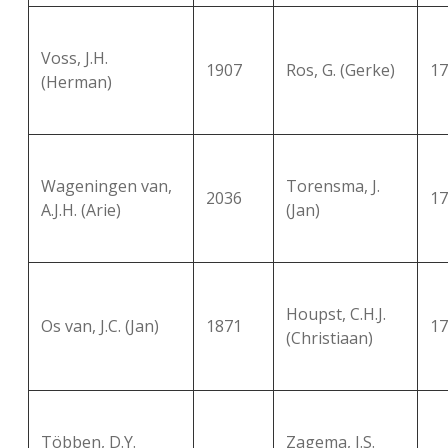
Voss, J.H.
1907
Ros, G. (Gerke)
17
(Herman)
Wageningen van,
Torensma, J.
2036
17
A.J.H. (Arie)
(Jan)
Houpst, C.H.J.
Os van, J.C. (Jan)
1871
17
(Christiaan)
Többen, D.Y.
Zagema, J.S.