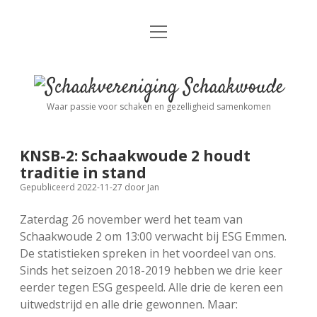
open
Nieuws
menu
Algemene Informatie
open
Schaakvereniging
dropdown
Schaakwoude
menu
Waar passie voor schaken en gezelligheid samenkomen
Interne Competitie
Privacy Statement
open
dropdown
menu
KNSB-2: Schaakwoude 2 houdt
Competitiereglement
Externe Competitie
open
traditie in stand
dropdown
Gepubliceerd 2022-11-27
door
Jan
menu
KNSB: Schaakwoude I
Jeugdschaken
Zaterdag 26 november werd het team van
Schaakwoude 2 om 13:00 verwacht bij ESG Emmen.
KNSB: Schaakwoude II
Eregalerij
De statistieken spreken in het voordeel van ons.
Sinds het seizoen 2018-2019 hebben we drie keer
eerder tegen ESG gespeeld. Alle drie de keren een
FSB: Schaakwoude I
Agenda
uitwedstrijd en alle drie gewonnen. Maar: