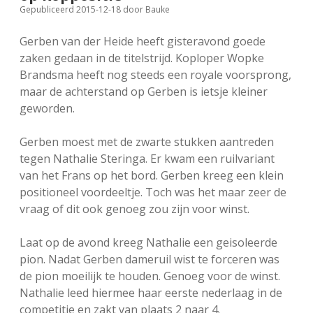
Gepubliceerd 2015-12-18
door
Bauke
FSB: Schaakwoude II
Koppelingen
Gerben van der Heide heeft gisteravond goede
FSB: Schaakwoude III
Sponsoren
zaken gedaan in de titelstrijd. Koploper Wopke
Brandsma heeft nog steeds een royale voorsprong,
maar de achterstand op Gerben is ietsje kleiner
facebook
instagram
geworden.
Gerben moest met de zwarte stukken aantreden
tegen Nathalie Steringa. Er kwam een ruilvariant
van het Frans op het bord. Gerben kreeg een klein
positioneel voordeeltje. Toch was het maar zeer de
vraag of dit ook genoeg zou zijn voor winst.
Laat op de avond kreeg Nathalie een geisoleerde
pion. Nadat Gerben dameruil wist te forceren was
de pion moeilijk te houden. Genoeg voor de winst.
Nathalie leed hiermee haar eerste nederlaag in de
competitie en zakt van plaats 2 naar 4.