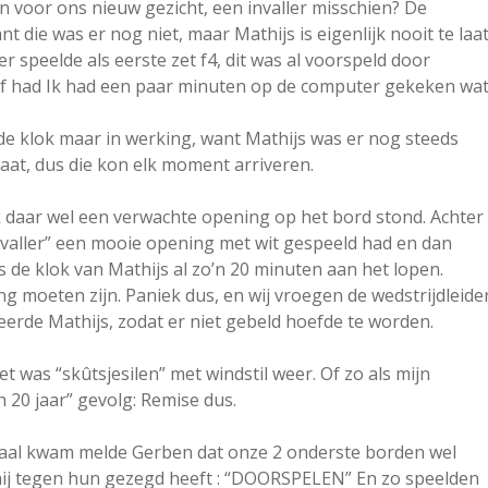
n voor ons nieuw gezicht, een invaller misschien? De
t die was er nog niet, maar Mathijs is eigenlijk nooit te laat
 speelde als eerste zet f4, dit was al voorspeld door
af had Ik had een paar minuten op de computer gekeken wa
 de klok maar in werking, want Mathijs was er nog steeds
 laat, dus die kon elk moment arriveren.
k daar wel een verwachte opening op het bord stond. Achter
 “invaller” een mooie opening met wit gespeeld had en dan
s de klok van Mathijs al zo’n 20 minuten aan het lopen.
 lang moeten zijn. Paniek dus, en wij vroegen de wedstrijdleide
erde Mathijs, zodat er niet gebeld hoefde te worden.
et was “skûtsjesilen” met windstil weer. Of zo als mijn
 20 jaar” gevolg: Remise dus.
zaal kwam melde Gerben dat onze 2 onderste borden wel
ij tegen hun gezegd heeft : “DOORSPELEN” En zo speelden