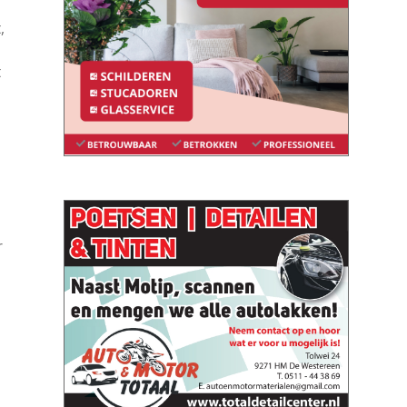
,
t
r