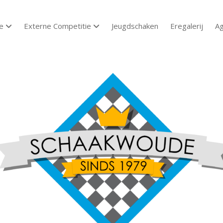
e
Externe Competitie
Jeugdschaken
Eregalerij
A
open dropdown menu
open dropdown menu
aakvereniging
aakwoude