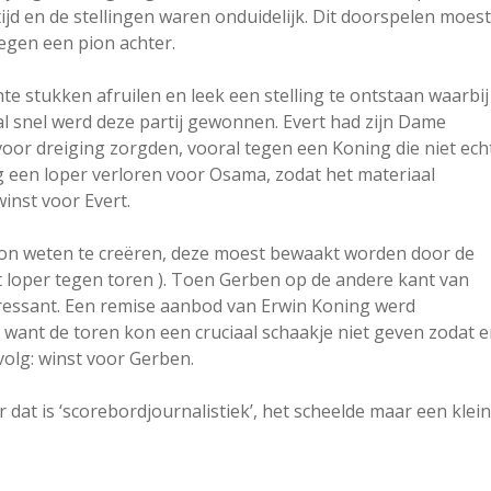
tijd en de stellingen waren onduidelijk. Dit doorspelen moest
tegen een pion achter.
e stukken afruilen en leek een stelling te ontstaan waarbij
al snel werd deze partij gewonnen. Evert had zijn Dame
voor dreiging zorgden, vooral tegen een Koning die niet ech
 een loper verloren voor Osama, zodat het materiaal
winst voor Evert.
pion weten te creëren, deze moest bewaakt worden door de
 loper tegen toren ). Toen Gerben op de andere kant van
eressant. Een remise aanbod van Erwin Koning werd
, want de toren kon een cruciaal schaakje niet geven zodat e
olg: winst voor Gerben.
at is ‘scorebordjournalistiek’, het scheelde maar een klein