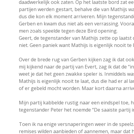
daadwerkelijk ook zaten. Op het laatste bord zat ee
partijen werden gestart, behalve die van Mathijs wan
dus die kon elk moment arriveren. Mijn tegenstander
Gerben en kwam dus niet als een verrassing. Voor
men zoals speelde tegen deze Bird opening.
Geert, de tegenstander van Mathijs zette op laatst
niet. Geen paniek want Mathijs is eigenlijk nooit te
Over de brede rug van Gerben kijken zag ik dat oo
mij kijkend naar de partij van Evert, zag ik dat de
weet je dat het geen zwakke speler is. Inmiddels wa
Mathijs is eigenlijk nooit te laat, dus die had er al
of er gebeld mocht worden. Maar kort daarna arrive
Mijn partij kabbelde rustig naar een eindspel toe, h
tegenstander Peter het noemde “De saaiste partij in
Toen ik na enige versnaperingen weer in de speel
remises wilden aanbieden of aannemen, maar dat h