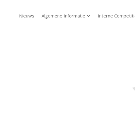
Nieuws
Algemene Informatie
Interne Competiti
open dropdown menu
Sch
Sch