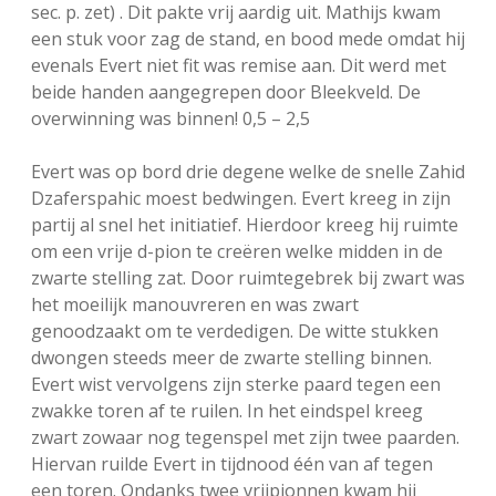
sec. p. zet) . Dit pakte vrij aardig uit. Mathijs kwam
een stuk voor zag de stand, en bood mede omdat hij
evenals Evert niet fit was remise aan. Dit werd met
beide handen aangegrepen door Bleekveld. De
overwinning was binnen! 0,5 – 2,5
Evert was op bord drie degene welke de snelle Zahid
Dzaferspahic moest bedwingen. Evert kreeg in zijn
partij al snel het initiatief. Hierdoor kreeg hij ruimte
om een vrije d-pion te creëren welke midden in de
zwarte stelling zat. Door ruimtegebrek bij zwart was
het moeilijk manouvreren en was zwart
genoodzaakt om te verdedigen. De witte stukken
dwongen steeds meer de zwarte stelling binnen.
Evert wist vervolgens zijn sterke paard tegen een
zwakke toren af te ruilen. In het eindspel kreeg
zwart zowaar nog tegenspel met zijn twee paarden.
Hiervan ruilde Evert in tijdnood één van af tegen
een toren. Ondanks twee vrijpionnen kwam hij