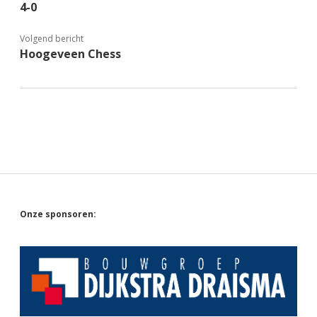
4-0
Volgend bericht
Hoogeveen Chess
Sidebar
Onze sponsoren: