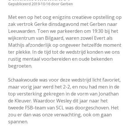
Gepubliceerd 2019-10-16
door
Gerben
FSB: Schaakwoude II
Koppelingen
Met een op het oog enigzins creatieve opstelling op
FSB: Schaakwoude III
Sponsoren
zak vertrok Gerke dinsdagavond met Gerben naar
Leeuwarden. Toen we parkeerden om 19:30 bij het
wijkcentrum van Bilgaard, waren zowel Evert als
facebook
instagram
Mathijs afzonderlijk op ongeveer hetzelfde moment
ter plekke. In de tijd tot de wedstrijd konden we ons
rustig mentaal voorbereiden en oude bekenden
begroeten.
Schaakwoude was voor deze wedstrijd licht favoriet,
maar vorig jaar werd het 2-2, en nou had men in de
top versterking gekregen in de vorm van Jonathan
de Kleuver. Waardoor Wesley dit jaar naar het
tweede FSB-team van SCL was doorgeschoven. Het
zou er dan was onze verwachting, ook om gaan
spannen.