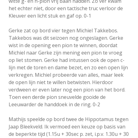
witte g- en h-pion vrij baan hadden. Zo ver kwam
het echter niet, door een tactische truc verloor de
Kleuver een licht stuk en gaf op. 0-1
Gerke zat op bord vier tegen Michiel Takkebos.
Takkebos was dit seizoen nog ongeslagen. Gerke
wist in de opening een pion te winnen, doordat
Michiel naar Gerke zijn mening een pion te vroeg
op liet stomen. Gerke had intussen ook de open c-
lijn met de toren en dame bezet, en zo een open lijn
verkregen. Michiel probeerde van alles, maar leek
de open lijn niet te willen betwisten. Hierdoor
verdween er even later nog een pion van het bord.
Toen een derde pion sneuvelde gooide de
Leeuwarder de handdoek in de ring. 0-2
Mathijs speelde op bord twee de Hippotamus tegen
Jaap Bleekveld. Ik vermoed een keuze op basis van
de beperkte tijd (1.15u + 30sec p. zet, i.p.v. 1.30u + 30